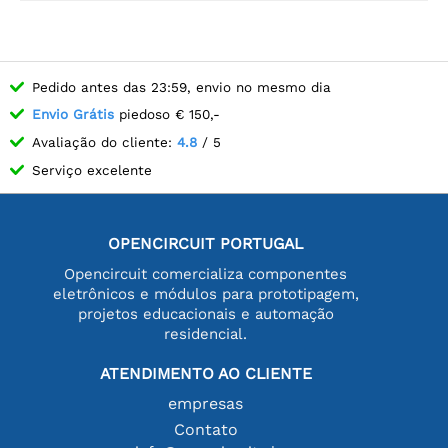
Pedido antes das 23:59, envio no mesmo dia
Envio Grátis
piedoso € 150,-
Avaliação do cliente:
4.8
/ 5
Serviço excelente
OPENCIRCUIT PORTUGAL
Opencircuit comercializa componentes
eletrônicos e módulos para prototipagem,
projetos educacionais e automação
residencial.
ATENDIMENTO AO CLIENTE
empresas
Contato