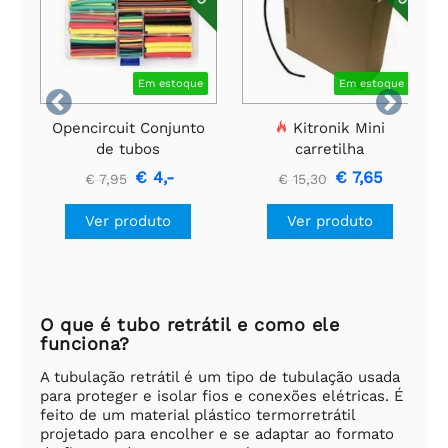
Em estoque
Em estoque


Opencircuit Conjunto
Kitronik Mini
de tubos
carretilha
termorretráteis - 180
termorretrátil - 1,6
€ 4,-
€ 7,65
€ 7,95
€ 15,30
unid.
mm, 12 metros
Ver produto
Ver produto
O que é tubo retrátil e como ele
funciona?
A tubulação retrátil é um tipo de tubulação usada
para proteger e isolar fios e conexões elétricas. É
feito de um material plástico termorretrátil
projetado para encolher e se adaptar ao formato