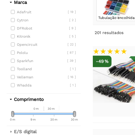
Marca
Adafruit
[ 19 ]
Tubulação encolhida
Cytron
[ 2 ]
DFRobot
[ 9 ]
201
resultados
Kitronik
[ 5 ]
Opencircuit
[ 22 ]
Pololu
[ 87 ]
-49 %
Sparkfun
[ 39 ]
Toolland
[ 1 ]
Velleman
[ 16 ]
Whadda
[ 1 ]
Comprimento
0 m
30 m
0 m
9 m
20 m
30 m
E/S digital