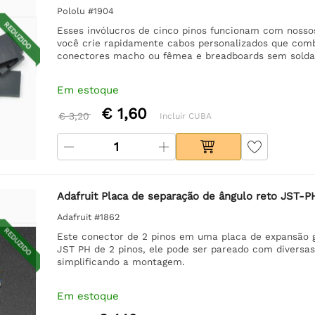
Pololu #1904
REDUZIDO
Esses invólucros de cinco pinos funcionam com nosso
você crie rapidamente cabos personalizados que comb
conectores macho ou fêmea e breadboards sem solda.
Em estoque
€ 1,60
€ 3,20
Incluir CUBA
Adafruit Placa de separação de ângulo reto JST-
Adafruit #1862
REDUZIDO
Este conector de 2 pinos em uma placa de expansão g
JST PH de 2 pinos, ele pode ser pareado com diversas
simplificando a montagem.
Em estoque