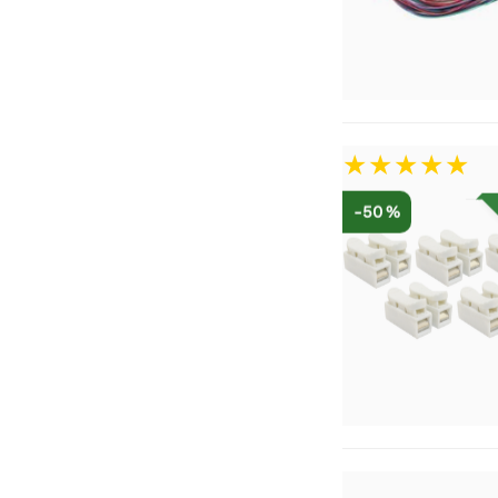
-50 %