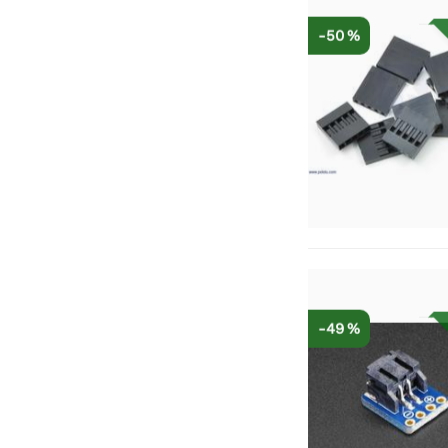
-50 %
-49 %