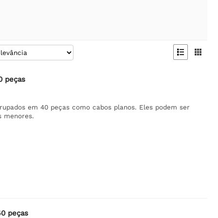


0 peças
rupados em 40 peças como cabos planos. Eles podem ser
s menores.
40 peças