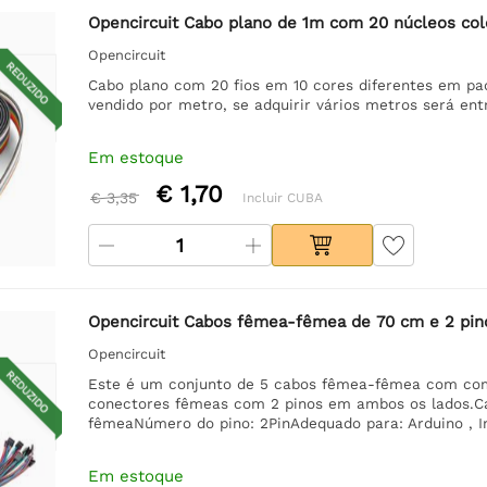
Opencircuit Cabo plano de 1m com 20 núcleos col
Opencircuit
REDUZIDO
Cabo plano com 20 fios em 10 cores diferentes em pa
vendido por metro, se adquirir vários metros será en
Em estoque
€ 1,70
€ 3,35
Incluir CUBA
Opencircuit Cabos fêmea-fêmea de 70 cm e 2 pin
Opencircuit
REDUZIDO
Este é um conjunto de 5 cabos fêmea-fêmea com com
conectores fêmeas com 2 pinos em ambos os lados.C
fêmeaNúmero do pino: 2PinAdequado para: Arduino , 
Em estoque