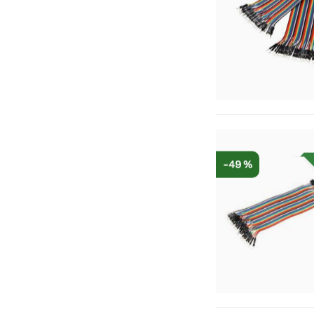
-49 %