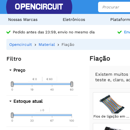
Nossas Marcas
Eletrônicos
Plataform
Pedido antes das 23:59, envio no mesmo dia
Env
Opencircuit
Material
Fiação
Fiação
Filtro
Preço
Existem muitos t
teste e, claro, 
€ 0
€ 60
0
19
40
60
Estoque atual
≥ 0
Fios de ligação em ponte
0
33
67
100