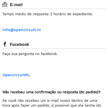
E-mail
Tempo médio de resposta: 2 horário de expediente.
i
n
f
o
@
o
p
e
n
c
i
r
c
u
i
t
.
n
l
Facebook
Faça sua pergunta no facebook.
OpencircuitNL
Não recebeu uma confirmação ou resposta (do pedido)?
Se você não recebeu um e-mail nosso dentro de uma
hora após fazer um pedido, é possível que ele tenha ido