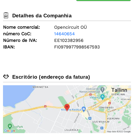
Detalhes da Companhia
Nome comercial:
Opencircuit OÜ
número CoC:
14640654
Número de IVA:
EE102382956
IBAN:
FI0979977998567593
Escritório (endereço da fatura)