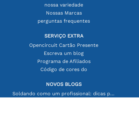
nossa variedade
Nossas Marcas
perguntas frequentes
SERVIÇO EXTRA
Opencircuit Cartão Presente
Escreva um blog
Programa de Afiliados
Código de cores do
NOVOS BLOGS
Soldando como um profissional: dicas para conexões eletrônicas perfeitas
Escolhendo o sensor de temperatura certo [youtube]
Baterias 18650: Pequenas em tamanho, grandes em desempenho
Protocolo RS232: Guia do Iniciante
Mais blogs