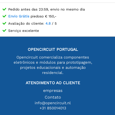
Pedido antes das 23:59, envio no mesmo dia
Envio Grátis
piedoso € 150,-
Avaliação do cliente:
4.8
/ 5
Serviço excelente
OPENCIRCUIT PORTUGAL
Opencircuit comercializa componentes
eletrônicos e módulos para prototipagem,
projetos educacionais e automação
residencial.
ATENDIMENTO AO CLIENTE
empresas
Contato
info@opencircuit.nl
+31 850014013