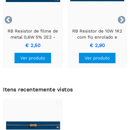


RB Resistor de filme de
RB Resistor de 10W 1K2
metal 0,6W 5% 2E2 -
com fio enrolado e
Resistor de Precisão
invólucro de cerâmica.
€ 2,50
€ 2,90
Durável
Ver produto
Ver produto
Itens recentemente vistos