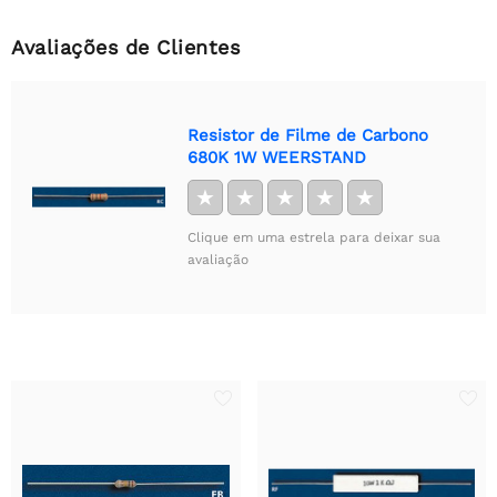
Avaliações de Clientes
Resistor de Filme de Carbono
680K 1W WEERSTAND
★
★
★
★
★
Clique em uma estrela para deixar sua
avaliação