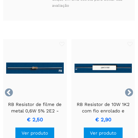
avaliação


RB Resistor de filme de
RB Resistor de 10W 1K2
metal 0,6W 5% 2E2 -
com fio enrolado e
Resistor de Precisão
invólucro de cerâmica.
€ 2,50
€ 2,90
Durável
Ver produto
Ver produto