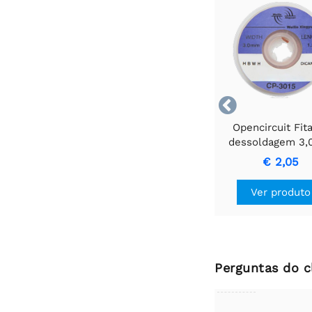

Opencircuit Fit
dessoldagem 3
1,5m
€ 2,05
Ver produto
Perguntas do c