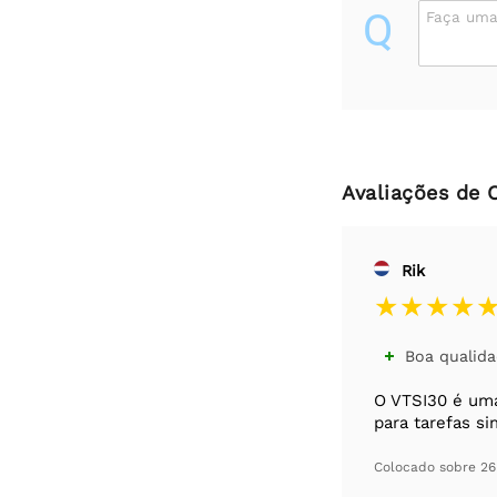
Q
Faça uma
Avaliações de 
Rik
Boa qualid

O VTSI30 é uma
para tarefas s
Colocado sobre
26