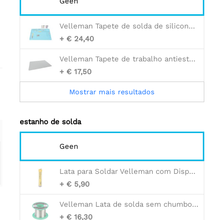
Geen
Velleman Tapete de solda de silicone - 550 x 350 mm
+ € 24,40
Velleman Tapete de trabalho antiestático com cordão de aterramento - 30 x 55 cm
+ € 17,50
Mostrar mais resultados
estanho de solda
Geen
Lata para Soldar Velleman com Dispensador - 1mm - Núcleo de Resina - 17g
+ € 5,90
Velleman Lata de solda sem chumbo - 0,6 mm - núcleo de borracha - 100g
+ € 16,30