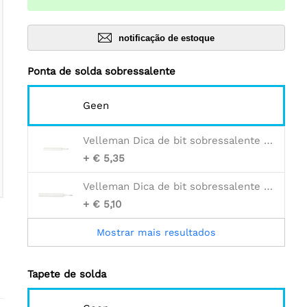
notificação de estoque
Ponta de solda sobressalente
Geen
Velleman Dica de bit sobressalente 4 para vtssc10n-20n-30n
+ € 5,35
Velleman Dica de bit sobressalente 2 para vtssc10n-20n-30n
+ € 5,10
Mostrar mais resultados
Tapete de solda