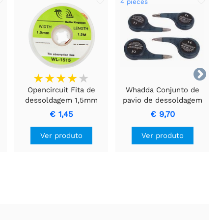
4 pieces

Opencircuit Fita de
Whadda Conjunto de
dessoldagem 1,5mm
pavio de dessoldagem
1,5m
com dispensador de
€ 1,45
€ 9,70
g
rodas - 4 unid.
Ver produto
Ver produto