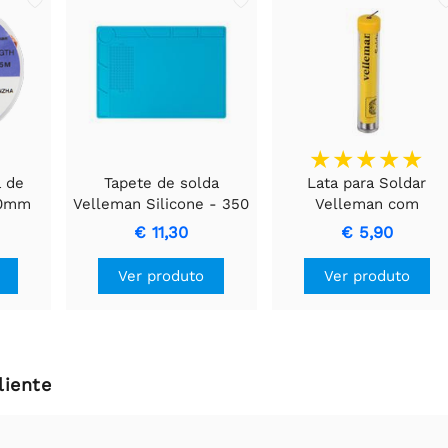
a de
Tapete de solda
Lata para Soldar
,0mm
Velleman Silicone - 350
Velleman com
x 250mm - azul - AS19
Dispensador - 1mm -
€ 11,30
€ 5,90
Núcleo de Resina - 17
Ver produto
Ver produto
liente