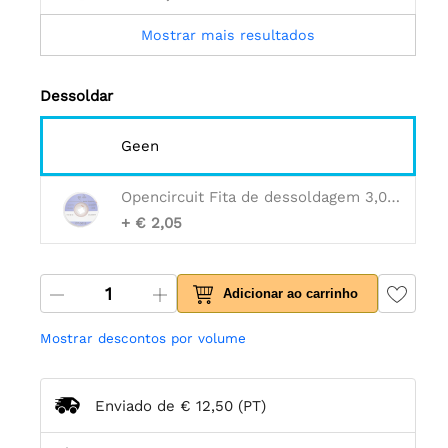
Mostrar mais resultados
Dessoldar
Geen
Opencircuit Fita de dessoldagem 3,0mm 1,5m
+ € 2,05
Adicionar ao carrinho
Mostrar descontos por volume
Enviado de
€ 12,50
(PT)