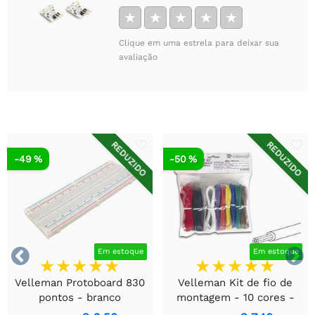
★
★
★
★
★
Clique em uma estrela para deixar sua
avaliação
REDUZIDO
REDUZIDO
-49 %
-50 %


Em estoque
Em estoque
Velleman Protoboard 830
Velleman Kit de fio de
pontos - branco
montagem - 10 cores -
60m - multicore