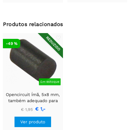
Produtos relacionados
REDUZIDO
-49 %
Em estoque
Opencircuit Ímã, 5x8 mm,
também adequado para
contatos reed
€ 1,-
€ 1,95
Ver produto