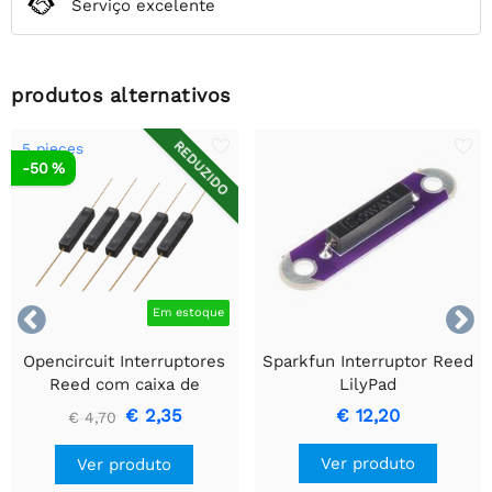
Serviço excelente
produtos alternativos
REDUZIDO
5 pieces
-50 %


Em estoque
Opencircuit Interruptores
Sparkfun Interruptor Reed
Reed com caixa de
LilyPad
plástico - normalmente
€ 2,35
€ 12,20
€ 4,70
abertos - 5 peças
Ver produto
Ver produto