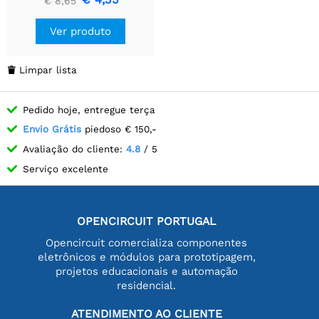
€ 8,65
conjunto de 2
Ver produto
Limpar lista

Pedido hoje, entregue terça
Envio Grátis
piedoso € 150,-
Avaliação do cliente:
4.8
/ 5
Serviço excelente
OPENCIRCUIT PORTUGAL
Opencircuit comercializa componentes
eletrônicos e módulos para prototipagem,
projetos educacionais e automação
residencial.
ATENDIMENTO AO CLIENTE