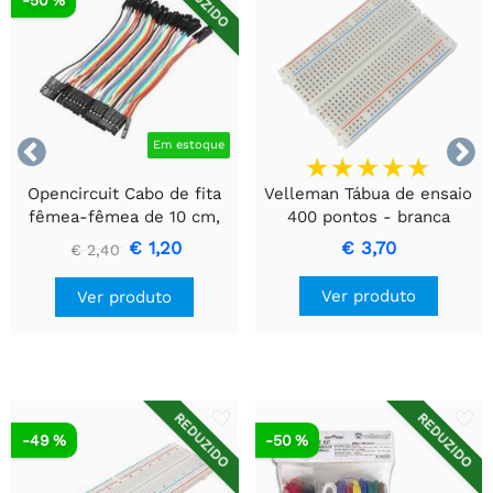
REDUZIDO
-50 %


Em estoque
Opencircuit Cabo de fita
Velleman Tábua de ensaio
fêmea-fêmea de 10 cm,
400 pontos - branca
40 peças
€ 1,20
€ 3,70
€ 2,40
Ver produto
Ver produto
REDUZIDO
REDUZIDO
-49 %
-50 %