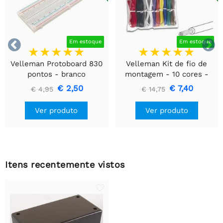


Em estoque
Em estoque
Velleman Protoboard 830
Velleman Kit de fio de
pontos - branco
montagem - 10 cores -
60m - multicore
€ 2,50
€ 7,40
€ 4,95
€ 14,75
Ver produto
Ver produto
Itens recentemente vistos