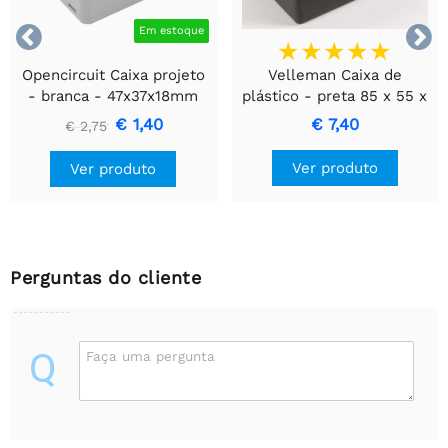


Em estoque
Opencircuit Caixa projeto
Velleman Caixa de
- branca - 47x37x18mm
plástico - preta 85 x 55 x
30 mm
€ 1,40
€ 7,40
€ 2,75
Ver produto
Ver produto
Perguntas do cliente
Q
Faça uma pergunta