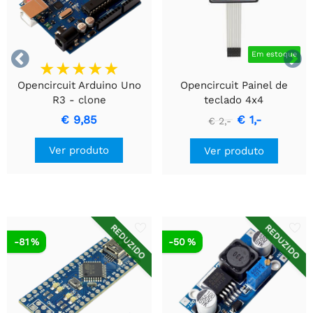


Em estoque
Opencircuit Arduino Uno
Opencircuit Painel de
R3 - clone
teclado 4x4
€ 9,85
€ 1,-
€ 2,-
Ver produto
Ver produto
REDUZIDO
REDUZIDO
-81 %
-50 %