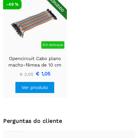
REDUZIDO
-49 %
Em estoque
Opencircuit Cabo plano
macho-fêmea de 10 cm
40 peças
€ 1,05
€ 2,05
Ver produto
Perguntas do cliente