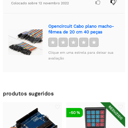


1
Colocado sobre
12 novembro 2022
Opencircuit Cabo plano macho-
fêmea de 20 cm 40 peças
★
★
★
★
★
Clique em uma estrela para deixar sua
avaliação
produtos sugeridos
REDUZIDO
-50 %