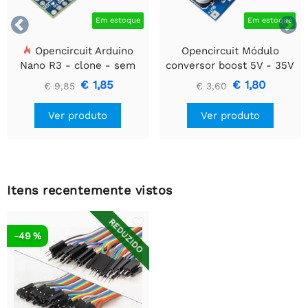


Em estoque
Em estoque
Opencircuit Arduino
Opencircuit Módulo
Nano R3 - clone - sem
conversor boost 5V - 35V
cabeçalhos
XL6009
€ 1,85
€ 1,80
€ 9,85
€ 3,60
Ver produto
Ver produto
Itens recentemente vistos
REDUZIDO
-49 %