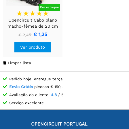
Em estoque
Opencircuit Cabo plano
macho-fêmea de 20 cm
40 peças
€ 1,25
€ 2,45
Ver produto
Limpar lista

Pedido hoje, entregue terça
Envio Grátis
piedoso € 150,-
Avaliação do cliente:
4.8
/ 5
Serviço excelente
OPENCIRCUIT PORTUGAL