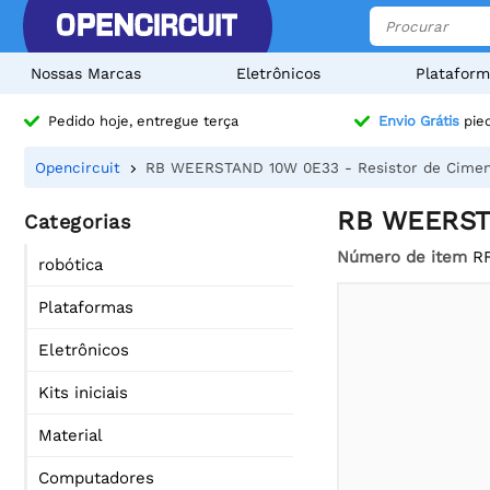
Nossas Marcas
Eletrônicos
Plataform
Pedido hoje, entregue terça
Envio Grátis
pied
Opencircuit
RB WEERSTAND 10W 0E33 - Resistor de Cimen
RB WEERSTA
Categorias
Número de item
R
robótica
Plataformas
Eletrônicos
Kits iniciais
Material
Computadores