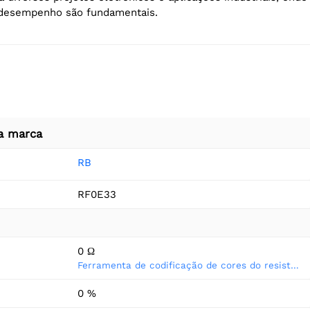
o desempenho são fundamentais.
a marca
RB
RF0E33
0 Ω
Ferramenta de codificação de cores do resistor
0 %