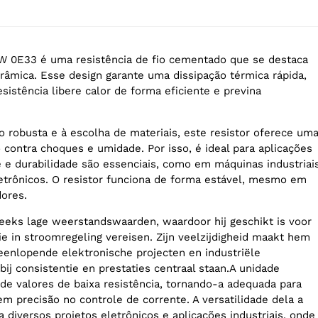
0W 0E33 é uma resistência de fio cementado que se destaca
erâmica. Esse design garante uma dissipação térmica rápida,
sistência libere calor de forma eficiente e previna
o robusta e à escolha de materiais, este resistor oferece um
 contra choques e umidade. Por isso, é ideal para aplicações
e e durabilidade são essenciais, como em máquinas industriai
trônicos. O resistor funciona de forma estável, mesmo em
ores.
reeks lage weerstandswaarden, waardoor hij geschikt is voor
sie in stroomregeling vereisen. Zijn veelzijdigheid maakt hem
teenlopende elektronische projecten en industriële
ij consistentie en prestaties centraal staan.A unidade
e valores de baixa resistência, tornando-a adequada para
m precisão no controle de corrente. A versatilidade dela a
a diversos projetos eletrônicos e aplicações industriais, onde