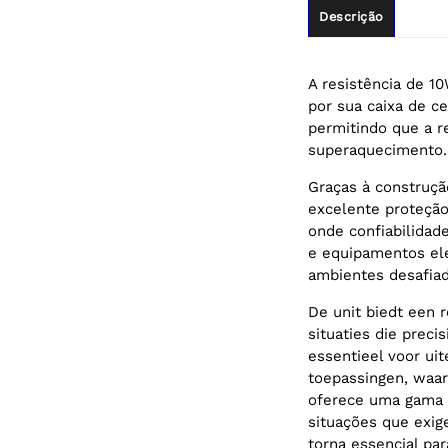
Descrição
A resistência de 1
por sua caixa de c
permitindo que a re
superaquecimento.
Graças à construçã
excelente proteção
onde confiabilidad
e equipamentos ele
ambientes desafiad
De unit biedt een 
situaties die preci
essentieel voor ui
toepassingen, waarb
oferece uma gama d
situações que exige
torna essencial par