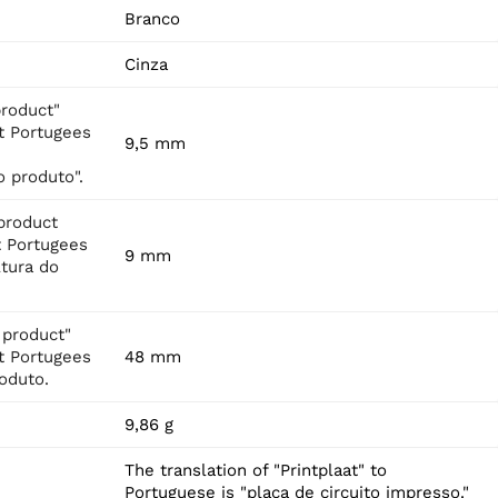
Branco
Cinza
product"
t Portugees
9,5 mm
 produto".
product
t Portugees
9 mm
ltura do
 product"
t Portugees
48 mm
roduto.
9,86 g
The translation of "Printplaat" to
Portuguese is "placa de circuito impresso."