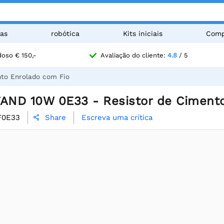
as
robótica
Kits iniciais
Comp
oso € 150,-
Avaliação do cliente:
4.8
/ 5
to Enrolado com Fio
ND 10W 0E33 - Resistor de Cimento
F0E33
Escreva uma crítica
Share
