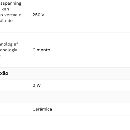
fsspanning
s kan
n vertaald
250 V
são de
nologie"
ecnologia
Cimento
n
exão
0 W
s
Cerâmica