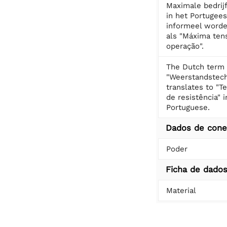
Maximale bedrij
in het Portugee
informeel worde
als "Máxima ten
operação".
The Dutch term
"Weerstandstech
translates to "T
de resistência" i
Portuguese.
Dados de con
Poder
Ficha de dado
Material