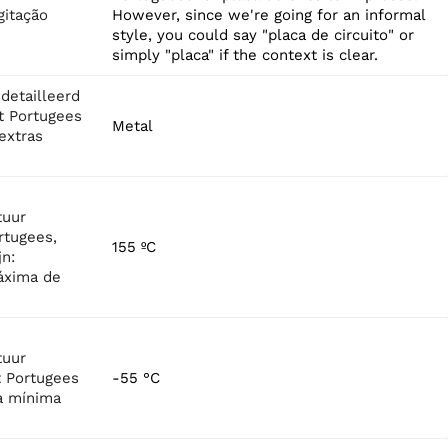
itação
However, since we're going for an informal
style, you could say "placa de circuito" or
simply "placa" if the context is clear.
detailleerd
t Portugees
Metal
 extras
tuur
rtugees,
155 ºC
jn:
áxima de
tuur
t Portugees
-55 °C
a mínima