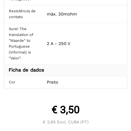
Resistência de
máx. 30mohm
contato
Sure! The
translation of
"Waarde" to
2 A - 250 V
Portuguese
(informal) is
"Valor".
Ficha de dados
Preto
Cor
€ 3,50
€ 2,85
Excl. CUBA (PT)