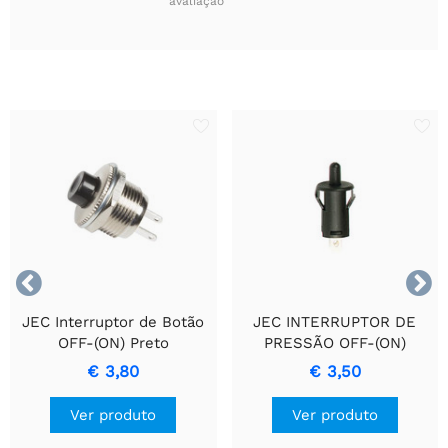
avaliação


JEC Interruptor de Botão
JEC INTERRUPTOR DE
OFF-(ON) Preto
PRESSÃO OFF-(ON)
PRETO 1A - 250V
€ 3,80
€ 3,50
Ver produto
Ver produto