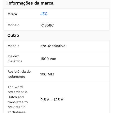
Informações da marca
JEC
Marca
R1858C
Modelo
Outro
em-(des)ativo
Modelo
Rigidez
1500 Vac
dielétrica
Resistência de
100 MΩ
isolamento
The word
"Waarden" is
Dutch and
0,5 A - 125 V
translates to
"Valores" in
Portuguese.