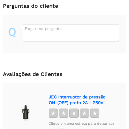
Perguntas do cliente
Q
Faça uma pergunta
Avaliações de Clientes
JEC Interruptor de pressão
ON-(OFF) preto 2A - 250V
★
★
★
★
★
Clique em uma estrela para deixar sua