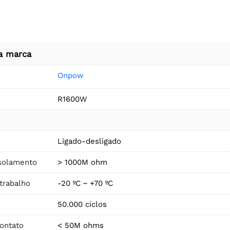
a marca
Onpow
R1600W
Ligado-desligado
isolamento
> 1000M ohm
trabalho
-20 ºC ~ +70 ºC
50.000 ciclos
contato
< 50M ohms