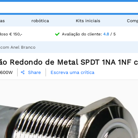
as
robótica
Kits iniciais
Comp
oso € 150,-
Avaliação do cliente:
4.8
/ 5
 com Anel Branco
o Redondo de Metal SPDT 1NA 1NF 
1600W
Escreva uma crítica
Share
