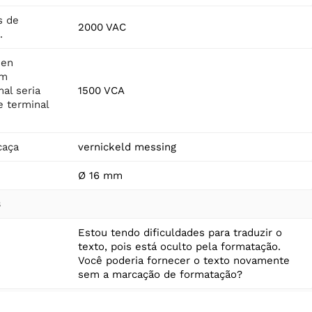
s de
2000 VAC
.
 en
em
al seria
1500 VCA
e terminal
caça
vernickeld messing
Ø 16 mm
s
Estou tendo dificuldades para traduzir o
texto, pois está oculto pela formatação.
Você poderia fornecer o texto novamente
sem a marcação de formatação?