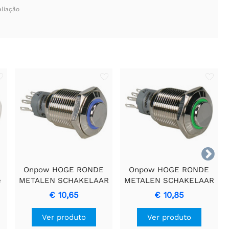
aliação

Onpow HOGE RONDE
Onpow HOGE RONDE
e
METALEN SCHAKELAAR
METALEN SCHAKELAAR
- SPDT met 1NO,
SPDT 1NO 1NC" em
€ 10,65
€ 10,85
1NCTranslation: ALTO
português fica:
INTERRUPTOR
"Interruptor de metal
Ver produto
Ver produto
REDONDO DE METAL -
redondo alto SPDT 1NA