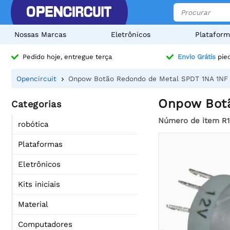
Nossas Marcas
Eletrônicos
Plataform
Pedido hoje, entregue terça
Envio Grátis
pied
Opencircuit
Onpow Botão Redondo de Metal SPDT 1NA 1NF
Onpow Botã
Categorias
Número de item
R
robótica
Plataformas
Eletrônicos
Kits iniciais
Material
Computadores