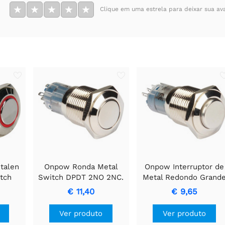
★
★
★
★
★
Clique em uma estrela para deixar sua av
talen
Onpow Ronda Metal
Onpow Interruptor de
tch
Switch DPDT 2NO 2NC.
Metal Redondo Grand
m Anel
SPDT 1NA 1NF -
€ 11,40
€ 9,65
Controle Elétrico
Confiável
Ver produto
Ver produto