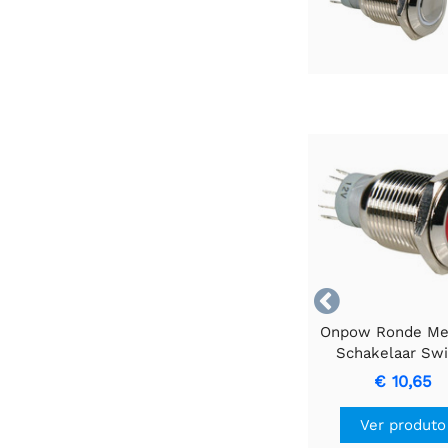

Onpow Ronde Me
Schakelaar Swi
SPDT 1NO 1NC co
€ 10,65
Vermelho
Ver produto