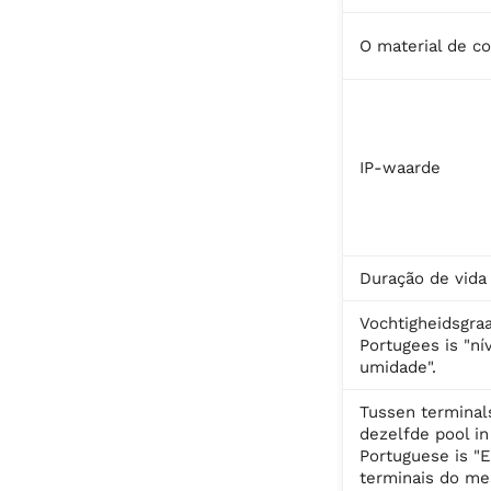
O material de c
IP-waarde
Duração de vida
Vochtigheidsgraa
Portugees is "ní
umidade".
Tussen terminal
dezelfde pool in
Portuguese is "E
terminais do me