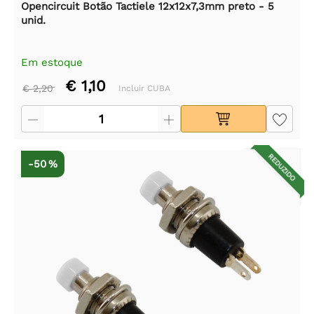
Opencircuit Botão Tactiele 12x12x7,3mm preto - 5
unid.
Em estoque
€ 1,10
€ 2,20
Incluir CUBA
REDUZIDO
-50 %