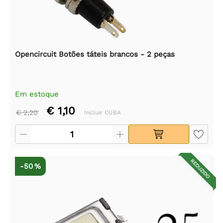
Opencircuit Botões táteis brancos - 2 peças
Em estoque
€ 1,10
€ 2,20
Incluir CUBA
REDUZIDO
-50 %