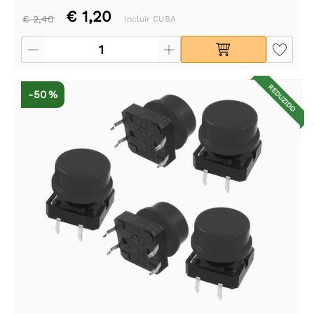
€ 1,20
€ 2,40
Incluir CUBA
REDUZIDO
-50 %