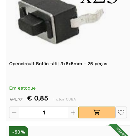
Opencircuit Botão tátil 3x6x5mm - 25 peças
Em estoque
€ 0,85
€ 1,70
Incluir CUBA
REDUZIDO
-50 %