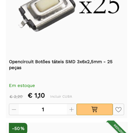
Opencircuit Botões táteis SMD 3x6x2,5mm - 25
peças
Em estoque
€ 1,10
€ 2,20
Incluir CUBA
REDUZIDO
-50 %