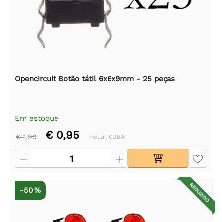
Opencircuit Botão tátil 6x6x9mm - 25 peças
Em estoque
€ 0,95
€ 1,90
Incluir CUBA
REDUZIDO
-50 %