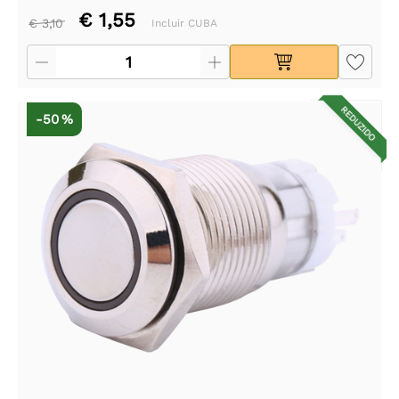
€ 1,55
€ 3,10
Incluir CUBA
REDUZIDO
-50 %