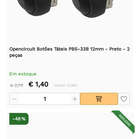
Opencircuit Botões Táteis PBS-33B 12mm - Preto - 2
peças
Em estoque
€ 1,40
€ 2,75
Incluir CUBA
REDUZIDO
-48 %