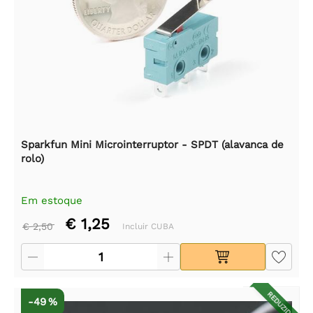
Sparkfun Mini Microinterruptor - SPDT (alavanca de
rolo)
Em estoque
€ 1,25
€ 2,50
Incluir CUBA
REDUZIDO
-49 %