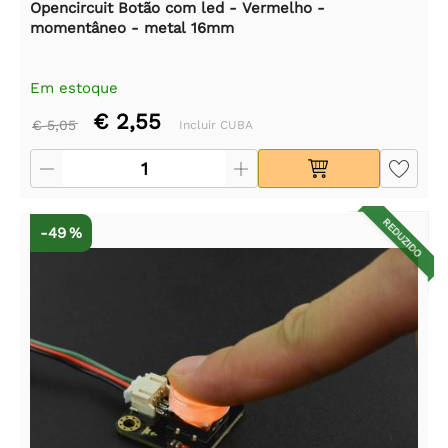
Opencircuit Botão com led - Vermelho -
momentâneo - metal 16mm
Em estoque
€ 2,55
€ 5,05
Incluir CUBA
REDUZIDO
-49 %