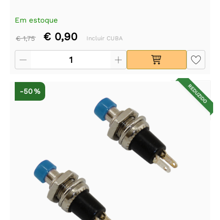
Em estoque
€ 0,90
€ 1,75
Incluir CUBA
REDUZIDO
-50 %