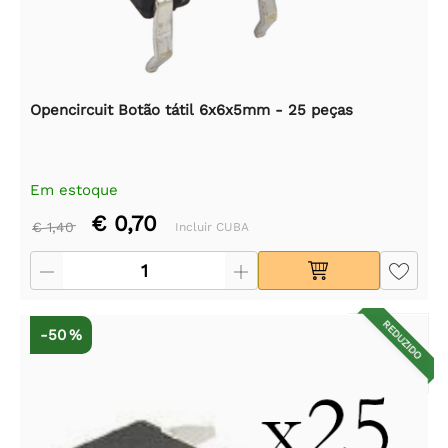
Opencircuit Botão tátil 6x6x5mm - 25 peças
Em estoque
€ 0,70
€ 1,40
Incluir CUBA
REDUZIDO
-50 %