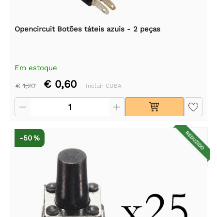
Opencircuit Botões táteis azuis - 2 peças
Em estoque
€ 0,60
€ 1,20
Incluir CUBA
REDUZIDO
-50 %