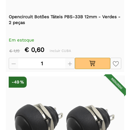
Opencircuit Botões Táteis PBS-33B 12mm - Verdes -
2 peças
Em estoque
€ 0,60
€ 1,15
Incluir CUBA
REDUZIDO
-49 %