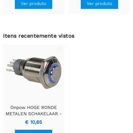
Ver produto
Ver produto
Itens recentemente vistos
Onpow HOGE RONDE
METALEN SCHAKELAAR -
SPDT met 1NO,
€ 10,65
1NCTranslation: ALTO
INTERRUPTOR REDONDO