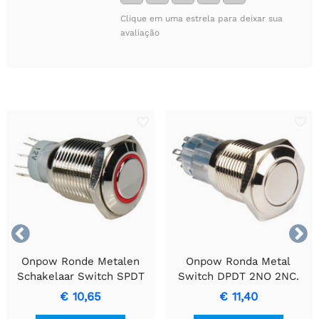
Clique em uma estrela para deixar sua
avaliação


Onpow Ronde Metalen
Onpow Ronda Metal
Schakelaar Switch SPDT
Switch DPDT 2NO 2NC.
1NO 1NC com Anel
€ 10,65
€ 11,40
Vermelho