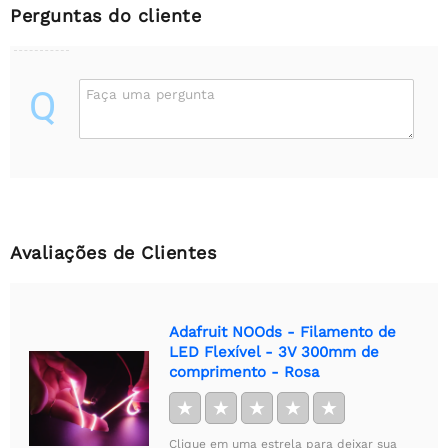
Perguntas do cliente
Q
Faça uma pergunta
Avaliações de Clientes
Adafruit NOOds - Filamento de
LED Flexível - 3V 300mm de
comprimento - Rosa
★
★
★
★
★
Clique em uma estrela para deixar sua