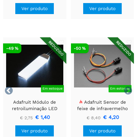
Ver produto
Ver produto
REDUZIDO
REDUZIDO
-49 %
-50 %


Em estoque
Em estoque
Adafruit Módulo de
Adafruit Sensor de
retroiluminação LED
feixe de infravermelho
branco - Pequeno 12 mm
com extremidades de
€ 1,40
€ 4,20
€ 2,75
€ 8,40
x 40 mm
cabeçalho de fio premium
- LEDs de 5 mm
Ver produto
Ver produto