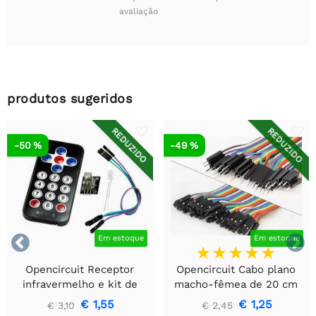
avaliação
produtos sugeridos
REDUZIDO
REDUZIDO
-50 %
-49 %


Em estoque
Em estoque
Opencircuit Receptor
Opencircuit Cabo plano
infravermelho e kit de
macho-fêmea de 20 cm
controle remoto
40 peças
€ 1,55
€ 1,25
€ 3,10
€ 2,45