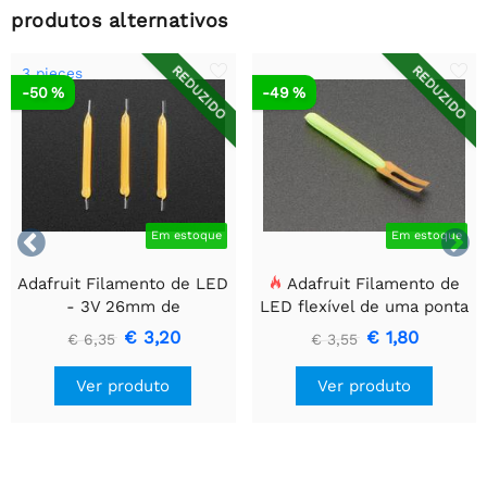
produtos alternativos
REDUZIDO
REDUZIDO
3 pieces
-50 %
-49 %


Em estoque
Em estoque
Adafruit Filamento de LED
Adafruit Filamento de
- 3V 26mm de
LED flexível de uma ponta
comprimento - Branco
só - 3V 25mm de
€ 3,20
€ 1,80
€ 6,35
€ 3,55
Quente (Pacote com 3)
comprimento - Verde
Ver produto
Ver produto