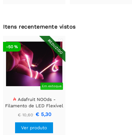
Itens recentemente vistos
REDUZIDO
-50 %
Em estoque
Adafruit NOOds -
Filamento de LED Flexível
- 3V 300mm de
€ 5,30
€ 10,60
comprimento - Rosa
Ver produto