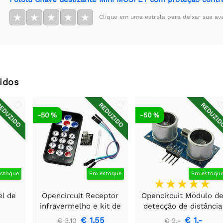
★
★
★
★
★
Clique em uma estrela para deixar sua av
idos
EDUZIDO
REDUZIDO
REDUZI
-50 %
-50 %
stoque
Em estoque
Em estoqu
el de
Opencircuit Receptor
Opencircuit Módulo d
infravermelho e kit de
detecção de distância
controle remoto
ultrassônica HC-SR04
€ 1,55
€ 1,-
€ 3,10
€ 2,-