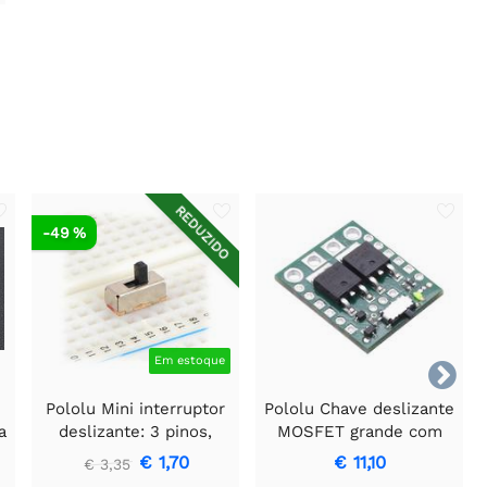
REDUZIDO
-49 %
Em estoque

Pololu Mini interruptor
Pololu Chave deslizante
a
deslizante: 3 pinos,
MOSFET grande com
SPDT, 0,3 A (pacote com
proteção contra tensão
€ 1,70
€ 11,10
€ 3,35
3)
reversa, HP