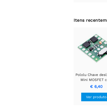
Itens recentem
Pololu Chave desl
Mini MOSFET 
proteção contra 
€ 6,40
reversa, LV
Ver produto