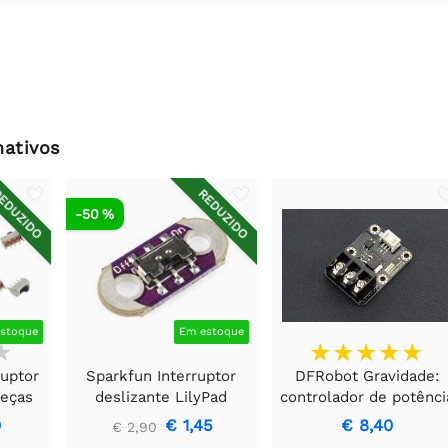
nativos
EDUZIDO
REDUZIDO
-50 %
stoque
Em estoque
ruptor
Sparkfun Interruptor
DFRobot Gravidade:
peças
deslizante LilyPad
controlador de potênci
MOSFET
0
€ 1,45
€ 8,40
€ 2,90