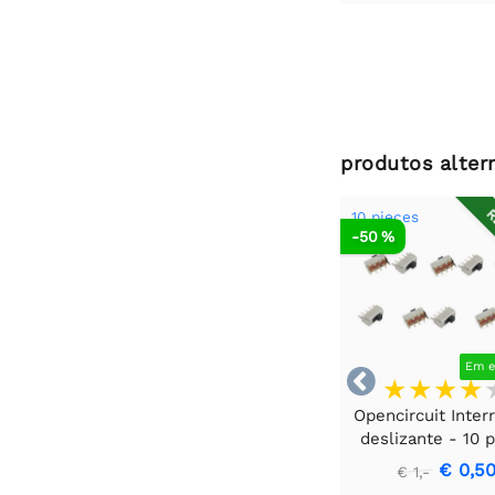
produtos alter
R
10 pieces
-50 %
Em e

Opencircuit Inter
deslizante - 10 
€ 0,5
€ 1,-