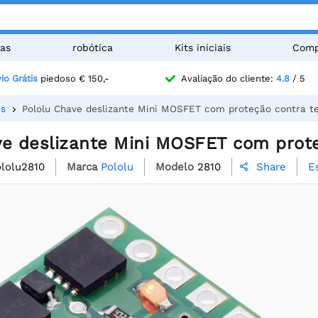
as
robótica
Kits iniciais
Comp
io Grátis
piedoso € 150,-
Avaliação do cliente:
4.8
/ 5
es
Pololu Chave deslizante Mini MOSFET com proteção contra te
ve deslizante Mini MOSFET com prote
lolu2810
Marca
Pololu
Modelo
2810
E
Share
