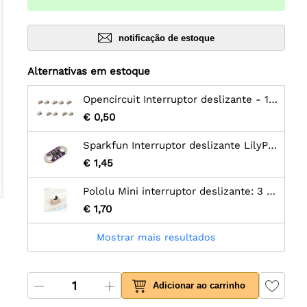
notificação de estoque
Alternativas em estoque
Opencircuit Interruptor deslizante - 10 peças
€ 0,50
Sparkfun Interruptor deslizante LilyPad
€ 1,45
Pololu Mini interruptor deslizante: 3 pinos, SPDT, 0,3 A (pacote com 3)
€ 1,70
Mostrar mais resultados
Adicionar ao carrinho