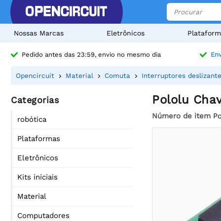
Nossas Marcas
Eletrônicos
Plataform
Pedido antes das 23:59, envio no mesmo dia
Env
Opencircuit
Material
Comuta
Interruptores deslizant
Pololu Cha
Categorias
Número de item
Po
robótica
Plataformas
Eletrônicos
Kits iniciais
Material
Computadores