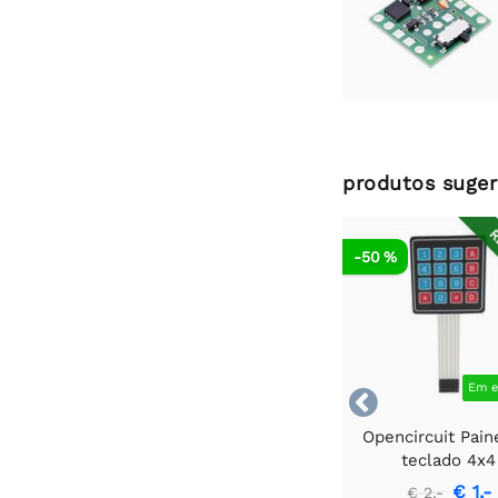
produtos suger
R
-50 %
Em e

Opencircuit Pain
teclado 4x4
€ 1,-
€ 2,-