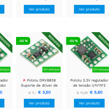
Ver produto
Ver produto
EDUZIDO
REDUZIDO
REDUZI
-50 %
-50 %
stoque
Em estoque
Em estoqu
lador
Pololu DRV8838
Pololu 3.3V regulador
ador
Suporte de driver de
de tensão U1V11F3
motor CC escovado
90
€ 3,50
€ 5,60
€ 7,-
€ 11,20
simples
Ver produto
Ver produto