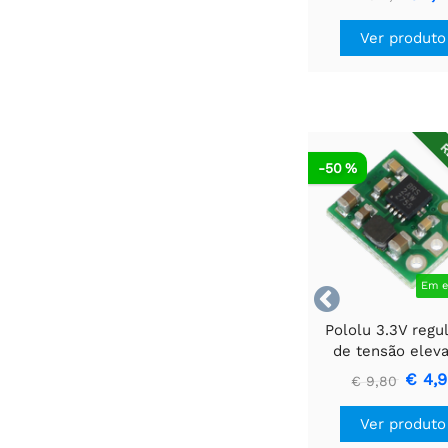
Ver produto
R
-50 %
Em e

Pololu 3.3V regu
de tensão elev
U1V10F3
€ 4,
€ 9,80
Ver produto