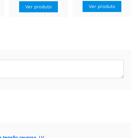
Ver produto
Ver produto
 tensão reversa, LV