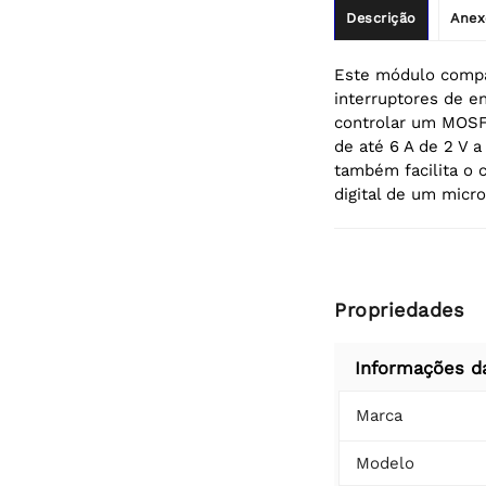
Descrição
Anex
Este módulo compa
interruptores de e
controlar um MOSFE
de até 6 A de 2 V a
também facilita o 
digital de um micro
Propriedades
Informações d
Marca
Modelo