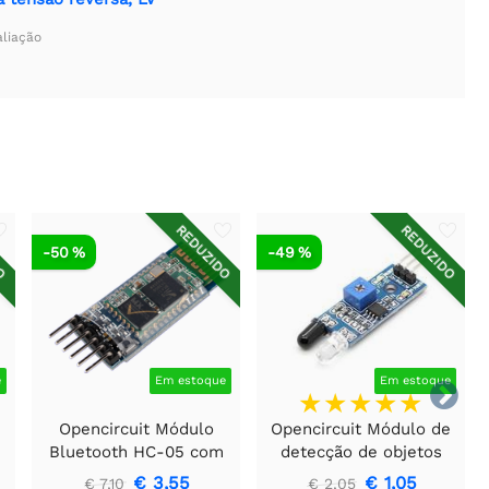
aliação
DO
REDUZIDO
REDUZIDO
-50 %
-49 %
e
Em estoque
Em estoque

e
Opencircuit Módulo
Opencircuit Módulo de
Bluetooth HC-05 com
detecção de objetos
adaptador - clone
infravermelhos
€ 3,55
€ 1,05
€ 7,10
€ 2,05