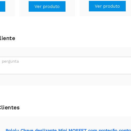
Ver produto
Ver produto
liente
 pergunta
Clientes
Pololu Chave deslizante Mini MOSFET com proteção contra