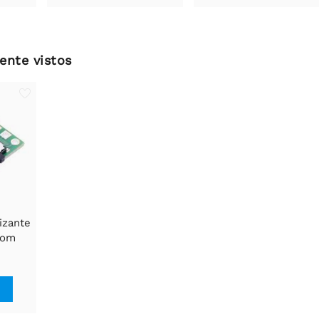
ente vistos
izante
com
tensão