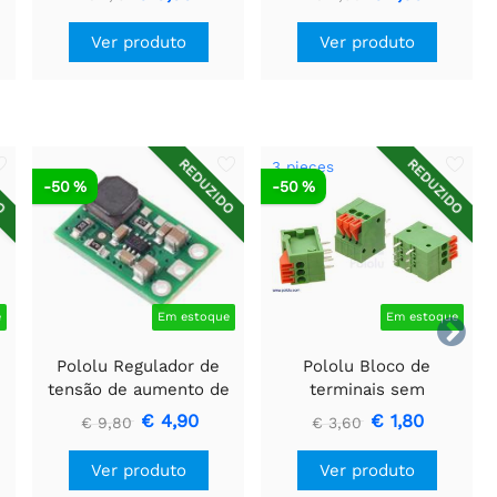
Ver produto
Ver produto
DO
REDUZIDO
REDUZIDO
3 pieces
-50 %
-50 %
e
Em estoque
Em estoque

Pololu Regulador de
Pololu Bloco de
tensão de aumento de
terminais sem
5V U3V16F5
parafusos: 3 pinos,
€ 4,90
€ 1,80
€ 9,80
€ 3,60
passo de 0,1″, entrada
lateral (pacote com 3)
Ver produto
Ver produto