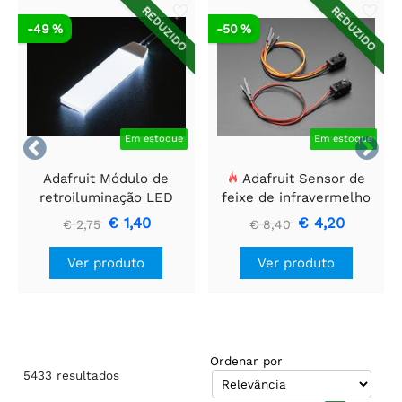
REDUZIDO
REDUZIDO
-49 %
-50 %
Em estoque
Em estoque


Adafruit Módulo de
Adafruit Sensor de
retroiluminação LED
feixe de infravermelho
branco - Pequeno 12 mm
com extremidades de
€ 1,40
€ 4,20
€ 2,75
€ 8,40
x 40 mm
cabeçalho de fio
premium - LEDs de 5
Ver produto
Ver produto
mm
Ordenar por
5433
resultados