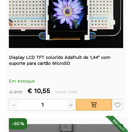
Display LCD TFT colorido Adafruit de 1,44" com
suporte para cartão MicroSD
Em estoque
€ 10,55
€ 21,10
Incluir CUBA
REDUZIDO
-50 %