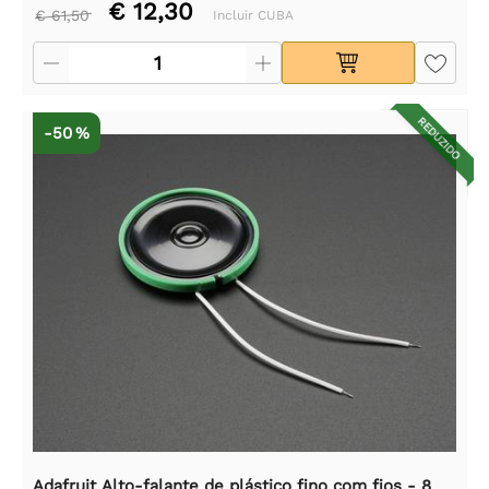
€ 12,30
€ 61,50
Incluir CUBA
REDUZIDO
-50 %
Adafruit Alto-falante de plástico fino com fios - 8