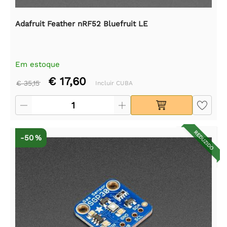
Adafruit Feather nRF52 Bluefruit LE
Em estoque
€ 17,60
€ 35,15
Incluir CUBA
REDUZIDO
-50 %