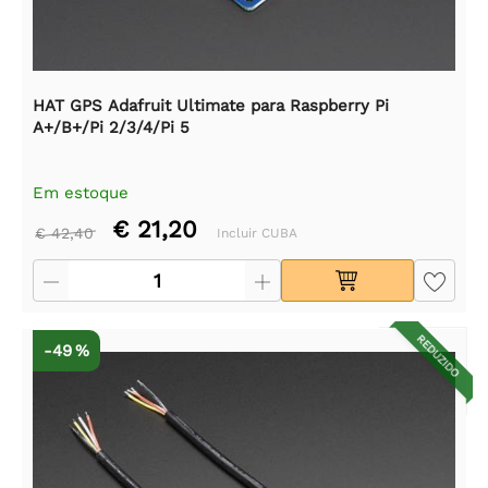
HAT GPS Adafruit Ultimate para Raspberry Pi
A+/B+/Pi 2/3/4/Pi 5
Em estoque
€ 21,20
€ 42,40
Incluir CUBA
REDUZIDO
-49 %