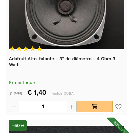
Adafruit Alto-falante - 3" de diâmetro - 4 Ohm 3
Watt
Em estoque
€ 1,40
€ 2,75
Incluir CUBA
REDUZIDO
-50 %