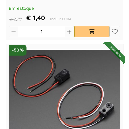
Em estoque
€ 1,40
€ 2,75
Incluir CUBA
REDUZIDO
-50 %