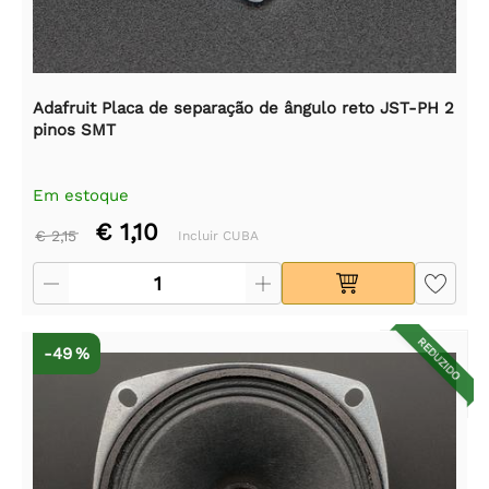
Adafruit Placa de separação de ângulo reto JST-PH 2
pinos SMT
Em estoque
€ 1,10
€ 2,15
Incluir CUBA
REDUZIDO
-49 %