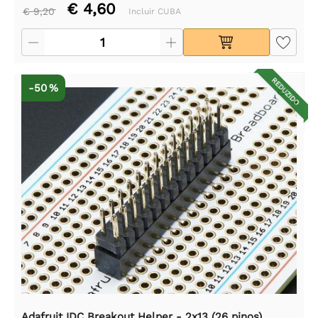
€ 4,60
€ 9,20
Incluir CUBA
REDUZIDO
-50 %
Adafruit IDC Breakout Helper - 2x13 (26 pinos)