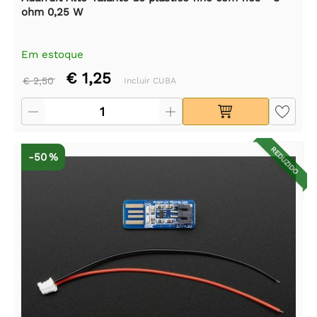
ohm 0,25 W
Em estoque
€ 1,25
€ 2,50
Incluir CUBA
REDUZIDO
-50 %