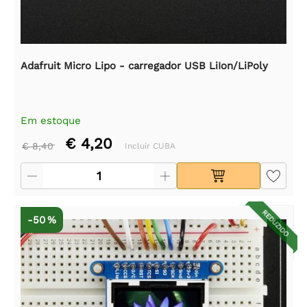
Adafruit Micro Lipo - carregador USB LiIon/LiPoly
Em estoque
€ 4,20
€ 8,40
Incluir CUBA
REDUZIDO
-50 %