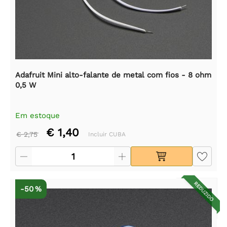
Adafruit Mini alto-falante de metal com fios - 8 ohm
0,5 W
Em estoque
€ 1,40
€ 2,75
Incluir CUBA
REDUZIDO
-50 %