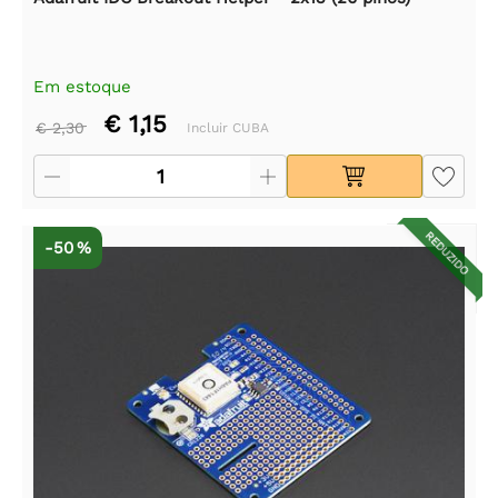
Em estoque
€ 1,15
€ 2,30
Incluir CUBA
REDUZIDO
-50 %