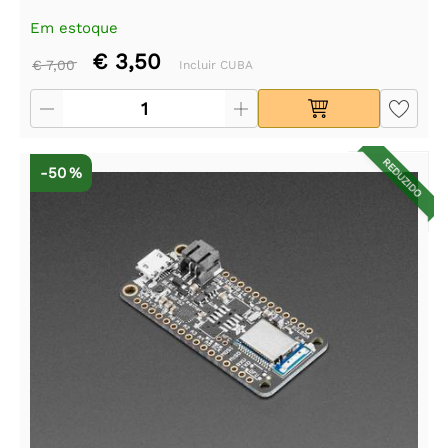
Em estoque
€ 3,50
€ 7,00
Incluir CUBA
REDUZIDO
-50 %