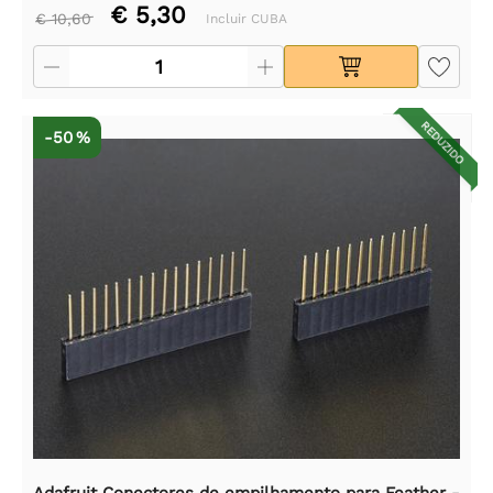
€ 5,30
€ 10,60
Incluir CUBA
REDUZIDO
-50 %
Adafruit Conectores de empilhamento para Feather -