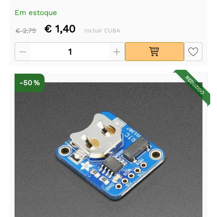
Em estoque
€ 1,40
€ 2,75
Incluir CUBA
REDUZIDO
-50 %