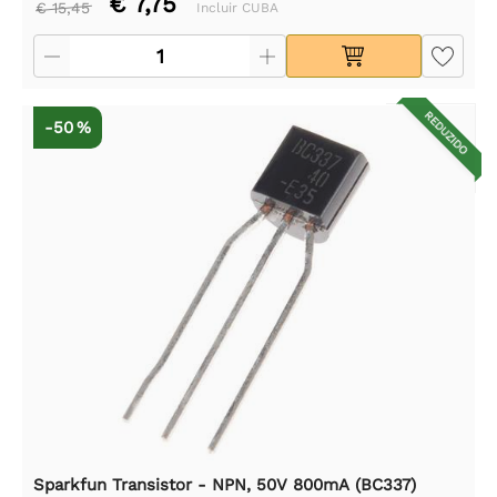
€ 7,75
€ 15,45
Incluir CUBA
REDUZIDO
-50 %
Sparkfun Transistor - NPN, 50V 800mA (BC337)