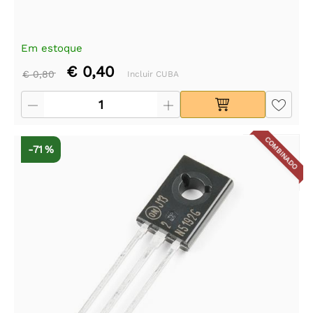
Em estoque
€ 0,40
€ 0,80
Incluir CUBA
COMBINADO
-71 %