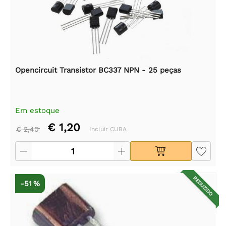
Opencircuit Transistor BC337 NPN - 25 peças
Em estoque
€ 1,20
€ 2,40
Incluir CUBA
REDUZIDO
-51 %