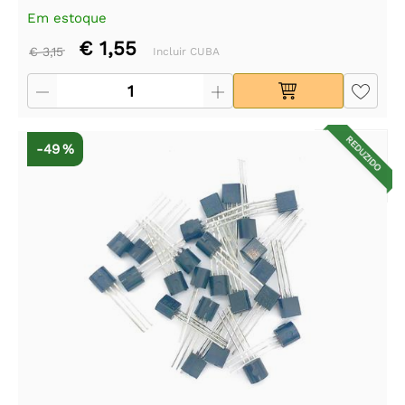
Em estoque
€ 1,55
€ 3,15
Incluir CUBA
REDUZIDO
-49 %