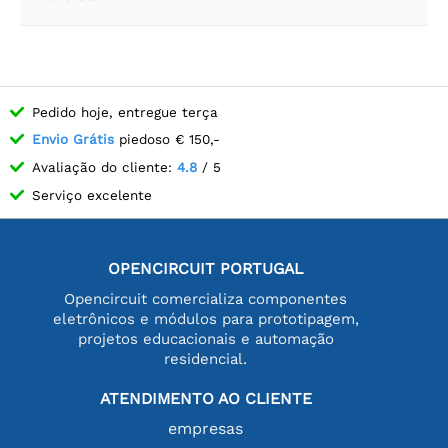
Pedido hoje, entregue terça
Envio Grátis
piedoso € 150,-
Avaliação do cliente:
4.8
/ 5
Serviço excelente
OPENCIRCUIT PORTUGAL
Opencircuit comercializa componentes
eletrônicos e módulos para prototipagem,
projetos educacionais e automação
residencial.
ATENDIMENTO AO CLIENTE
empresas