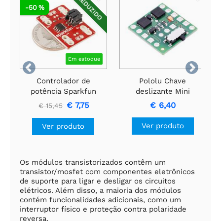
REDUZIDO
-50 %
Em estoque


Controlador de
Pololu Chave
potência Sparkfun
deslizante Mini
MOSFET
MOSFET com
€ 7,75
€ 6,40
€ 15,45
proteção contra
tensão reversa, LV
Ver produto
Ver produto
Os módulos transistorizados contêm um
transistor/mosfet com componentes eletrônicos
de suporte para ligar e desligar os circuitos
elétricos. Além disso, a maioria dos módulos
contém funcionalidades adicionais, como um
interruptor físico e proteção contra polaridade
reversa.