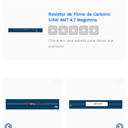
Resistor de Filme de Carbono
1/4W 4M7 4.7 Megohms
★
★
★
★
★
Clique em uma estrela para deixar sua
avaliação

