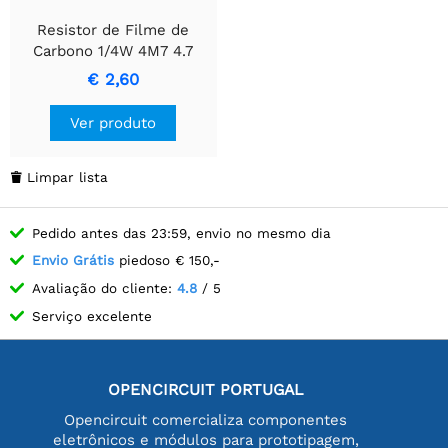
Resistor de Filme de
Carbono 1/4W 4M7 4.7
Megohms
€ 2,60
Ver produto
Limpar lista

Pedido antes das 23:59, envio no mesmo dia
Envio Grátis
piedoso € 150,-
Avaliação do cliente:
4.8
/ 5
Serviço excelente
OPENCIRCUIT PORTUGAL
Opencircuit comercializa componentes
eletrônicos e módulos para prototipagem,