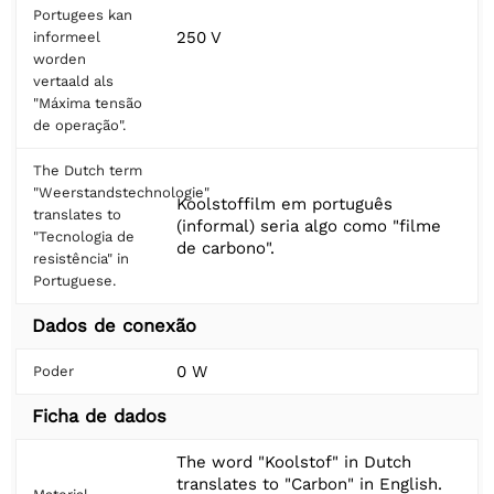
Portugees kan
250 V
informeel
worden
vertaald als
"Máxima tensão
de operação".
The Dutch term
"Weerstandstechnologie"
Koolstoffilm em português
translates to
(informal) seria algo como "filme
"Tecnologia de
de carbono".
resistência" in
Portuguese.
Dados de conexão
0 W
Poder
Ficha de dados
The word "Koolstof" in Dutch
translates to "Carbon" in English.