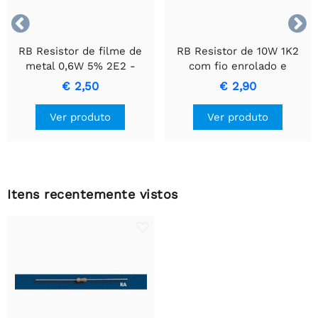


RB Resistor de filme de
RB Resistor de 10W 1K2
metal 0,6W 5% 2E2 -
com fio enrolado e
Resistor de Precisão
invólucro de cerâmica.
€ 2,50
€ 2,90
Durável
Ver produto
Ver produto
Itens recentemente vistos