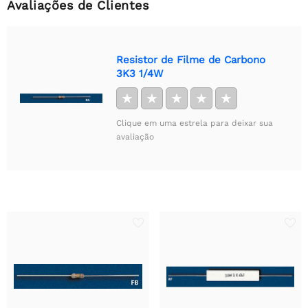
Avaliações de Clientes
Resistor de Filme de Carbono
3K3 1/4W
★
★
★
★
★
Clique em uma estrela para deixar sua
avaliação