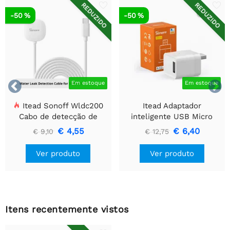
REDUZIDO
REDUZIDO
-50 %
-50 %


Em estoque
Em estoque
Itead Sonoff Wldc200
Itead Adaptador
Cabo de detecção de
inteligente USB Micro
vazamento de água
Zigbee SONOFF
€ 4,55
€ 6,40
€ 9,10
€ 12,75
Ver produto
Ver produto
Itens recentemente vistos