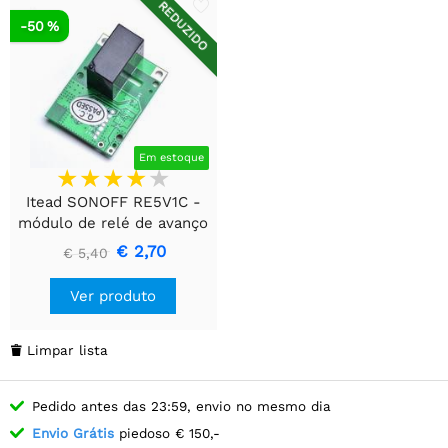
REDUZIDO
-50 %
Em estoque
Itead SONOFF RE5V1C -
módulo de relé de avanço
lento/autobloqueio wifi de
€ 2,70
€ 5,40
5V
Ver produto
Limpar lista

Pedido antes das 23:59, envio no mesmo dia
Envio Grátis
piedoso € 150,-