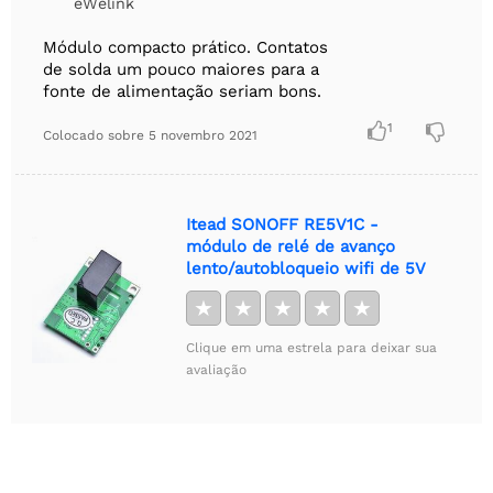
eWelink
Módulo compacto prático. Contatos
de solda um pouco maiores para a
fonte de alimentação seriam bons.

1

Colocado sobre
5 novembro 2021
Itead SONOFF RE5V1C -
módulo de relé de avanço
lento/autobloqueio wifi de 5V
★
★
★
★
★
Clique em uma estrela para deixar sua
avaliação