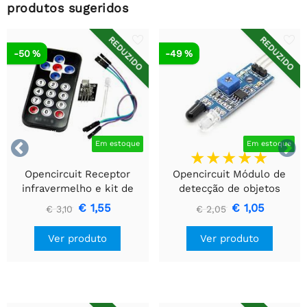
produtos sugeridos
REDUZIDO
REDUZIDO
-50 %
-49 %


Em estoque
Em estoque
Opencircuit Receptor
Opencircuit Módulo de
infravermelho e kit de
detecção de objetos
controle remoto
infravermelhos
€ 1,55
€ 1,05
€ 3,10
€ 2,05
Ver produto
Ver produto