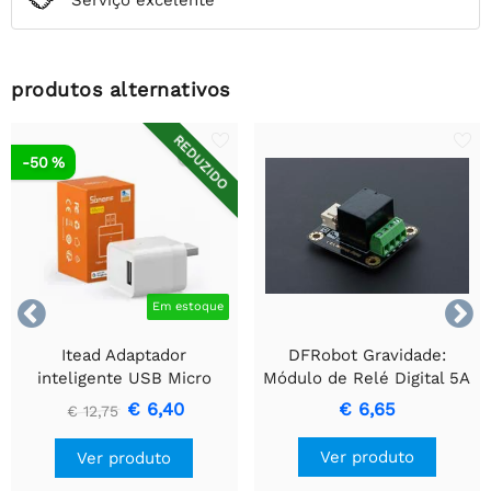
produtos alternativos
REDUZIDO
-50 %


Em estoque
Itead Adaptador
DFRobot Gravidade:
inteligente USB Micro
Módulo de Relé Digital 5A
Zigbee SONOFF
€ 6,40
€ 6,65
€ 12,75
Ver produto
Ver produto