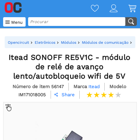

Menu
Opencircuit
Eletrônicos
Módulos
Módulos de comunicação
IoT
Itead SONOFF RE5V1C - módulo
de relé de avanço
lento/autobloqueio wifi de 5V
Número de item
56147
Marca
Itead
Modelo
IM171018005
Share
