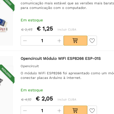
REDUZIDO
comunicação mais estável que as versões mais barata
para comunicação com o computador.
Em estoque
€ 1,25
€ 2,45
Incluir CUBA
Opencircuit Módulo WIFI ESP8266 ESP-01S
Opencircuit
REDUZIDO
O módulo WiFi ESP8266 foi apresentado como um módul
conectar placas Arduino à internet.
Em estoque
€ 2,05
€ 4,10
Incluir CUBA