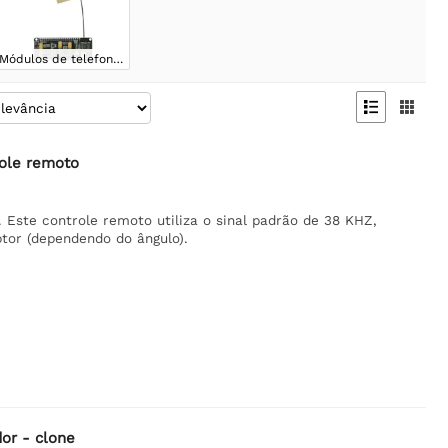
Módulos de telefone e SIM


role remoto
 Este controle remoto utiliza o sinal padrão de 38 KHZ,
tor (dependendo do ângulo).
or - clone