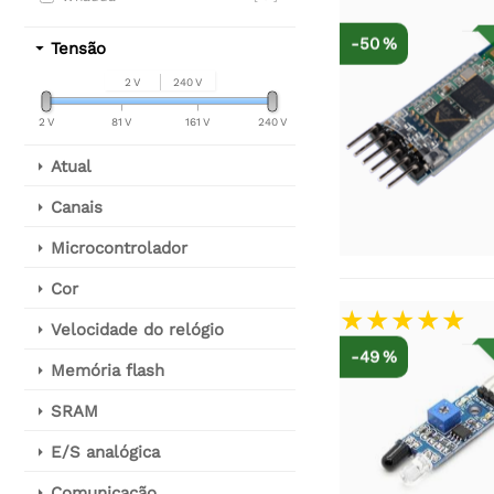
-50 %
Tensão
2 V
240 V
2 V
81 V
161 V
240 V
Atual
Canais
Microcontrolador
Cor
Velocidade do relógio
-49 %
Memória flash
SRAM
E/S analógica
Comunicação