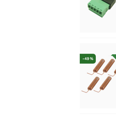
-49 %