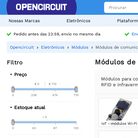
Nossas Marcas
Eletrônicos
Plataform
Pedido antes das 23:59, envio no mesmo dia
Env
Opencircuit
Eletrônicos
Módulos
Módulos de comuni
Módulos de
Filtro
Preço
Módulos para co
RFID e infraver
€ 0
€ 710
0
236
474
710
Estoque atual
≥ 0
IoT - módulos Wi-Fi
0
43
87
130