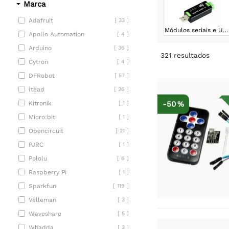
Marca
Adafruit
[ 33 ]
Módulos seriais e USB
Apollo Automation
[ 4 ]
Arduino
[ 36 ]
321
resultados
Cytron
[ 4 ]
DFRobot
[ 57 ]
Itead
[ 26 ]
-50 %
Kitronik
[ 1 ]
Micro:bit
[ 1 ]
Opencircuit
[ 21 ]
PJRC
[ 1 ]
Pololu
[ 6 ]
Raspberry Pi
[ 1 ]
Sparkfun
[ 119 ]
Velleman
[ 3 ]
Waveshare
[ 5 ]
Whadda
[ 3 ]