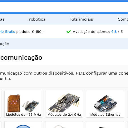
as
robótica
Kits iniciais
Comp
io Grátis
piedoso € 150,-
Avaliação do cliente:
4.8
/ 5
cação
 comunicação
municação com outros dispositivos. Para configurar uma cone
melho.
Módulos de 433 MHz
Módulos de 2,4 GHz
Módulos Ethernet