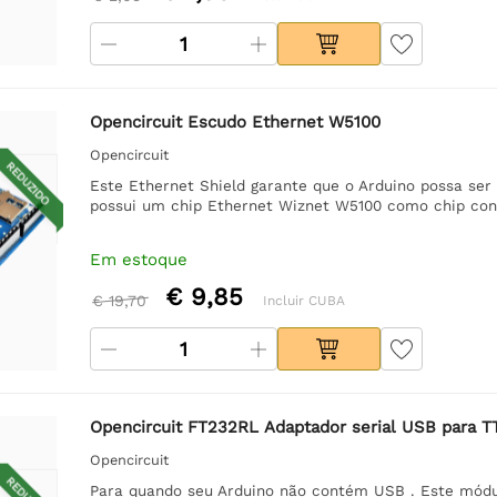
Opencircuit Escudo Ethernet W5100
Opencircuit
REDUZIDO
Este Ethernet Shield garante que o Arduino possa ser 
possui um chip Ethernet Wiznet W5100 como chip cont
Em estoque
€ 9,85
€ 19,70
Incluir CUBA
Opencircuit FT232RL Adaptador serial USB para T
Opencircuit
Para quando seu Arduino não contém USB . Este módu