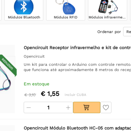
Módulos Bluetooth
Módulos RFID
Módulos infravermelhos
Ordenar por
Opencircuit Receptor infravermelho e kit de cont
Opencircuit
REDUZIDO
Um kit para controlar o Arduino com controle remoto.
que funciona até aproximadamente 8 metros do recep
Em estoque
€ 1,55
€ 3,10
Incluir CUBA
Opencircuit Módulo Bluetooth HC-05 com adaptad