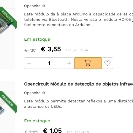
Opencircuit
REDUZIDO
Este módulo dá à placa Arduino a capacidade de se 
telefone via Bluetooth. Nesta versão o módulo HC-05 
facilmente conectado ao Arduino .
Em estoque
€ 3,55
€ 7,10
Incluir CUBA
Opencircuit Módulo de detecção de objetos infra
Opencircuit
REDUZIDO
Este módulo permite detectar reflexos a uma distânci
afastando os LEDs.
Em estoque
€ 1,05
€ 2,05
Incluir CUBA