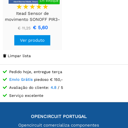
Em estoque
Itead Sensor de
movimento SONOFF PIR3-
RF - 433MHZ RF PIR
€ 5,60
€ 11,25
Ver produto
Limpar lista

Pedido hoje, entregue terça
Envio Grátis
piedoso € 150,-
Avaliação do cliente:
4.8
/ 5
Serviço excelente
OPENCIRCUIT PORTUGAL
Opencircuit comercializa componentes