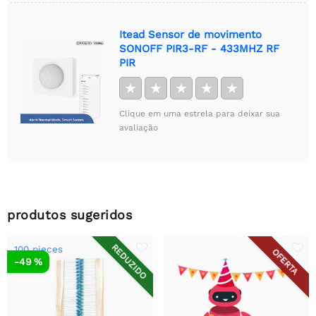
Itead Sensor de movimento
SONOFF PIR3-RF - 433MHZ RF
PIR
★
★
★
★
★
Clique em uma estrela para deixar sua
avaliação
produtos sugeridos
REDUZIDO
100 pieces
OFERTA
-49 %