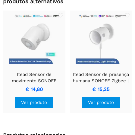
produtos alternativos
Itead Sensor de
Itead Sensor de presença
movimento SONOFF
humana SONOFF Zigbee |
Zigbee | SNZB-03P
SNZB-06P
€ 14,80
€ 15,25
Ver produto
Ver produto