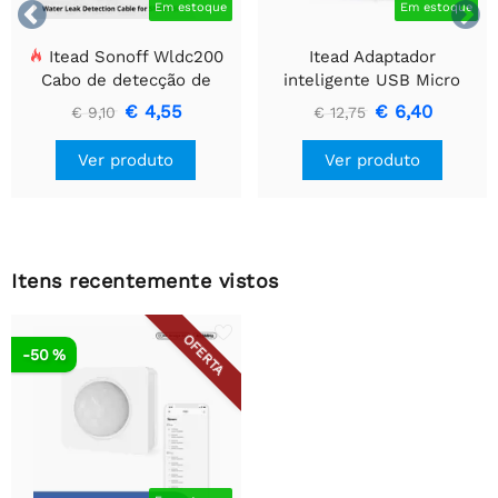


Em estoque
Em estoque
Itead Sonoff Wldc200
Itead Adaptador
Cabo de detecção de
inteligente USB Micro
vazamento de água
Zigbee SONOFF
€ 4,55
€ 6,40
€ 9,10
€ 12,75
Ver produto
Ver produto
Itens recentemente vistos
OFERTA
-50 %