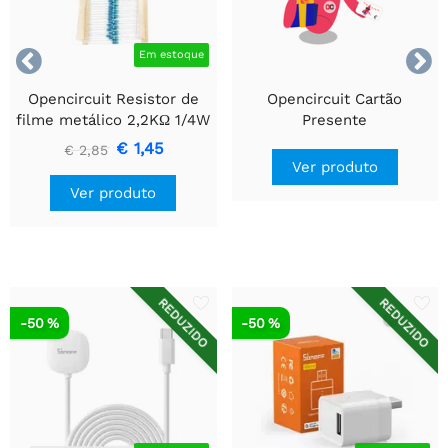


Em estoque
Opencircuit Resistor de
Opencircuit Cartão
filme metálico 2,2KΩ 1/4W
Presente
- 100 peças
€ 1,45
€ 2,85
Ver produto
Ver produto
REDUZIDO
REDUZIDO
-50 %
-50 %