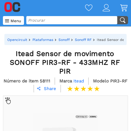

Menu
Opencircuit
Plataformas
Sonoff
Sonoff RF
Itead Sensor de m
Itead Sensor de movimento
SONOFF PIR3-RF - 433MHZ RF
PIR
Número de item
58111
Marca
Itead
Modelo
PIR3-RF
Share
