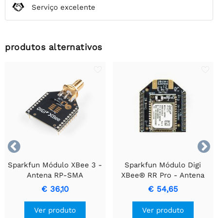
Serviço excelente
produtos alternativos


Sparkfun Módulo XBee 3 -
Sparkfun Módulo Digi
Antena RP-SMA
XBee® RR Pro - Antena
U.FL
€ 36,10
€ 54,65
Ver produto
Ver produto