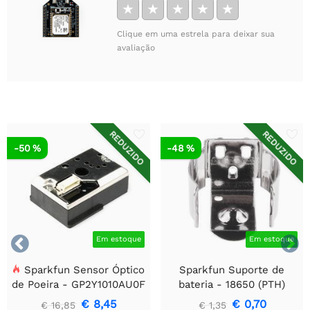
★
★
★
★
★
Clique em uma estrela para deixar sua
avaliação
REDUZIDO
REDUZIDO
-50 %
-48 %


Em estoque
Em estoque
Sparkfun Sensor Óptico
Sparkfun Suporte de
de Poeira - GP2Y1010AU0F
bateria - 18650 (PTH)
€ 8,45
€ 0,70
€ 16,85
€ 1,35