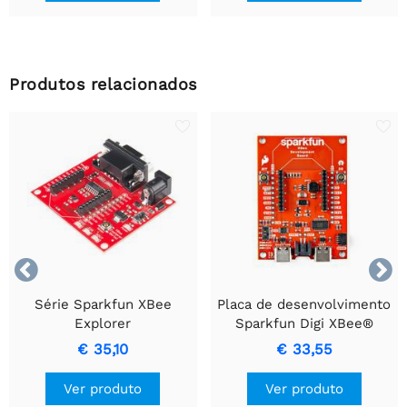
Produtos relacionados


Série Sparkfun XBee
Placa de desenvolvimento
Explorer
Sparkfun Digi XBee®
€ 35,10
€ 33,55
Ver produto
Ver produto