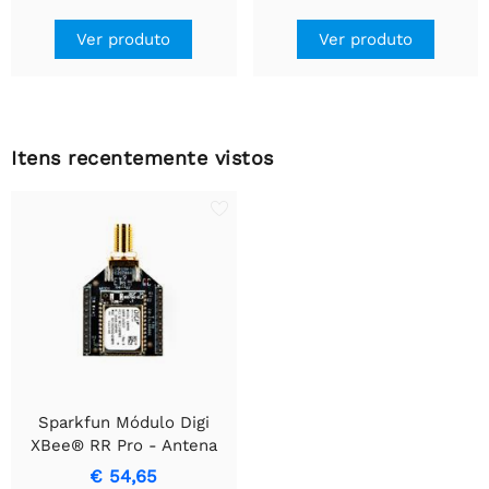
Ver produto
Ver produto
Itens recentemente vistos
Sparkfun Módulo Digi
XBee® RR Pro - Antena
SMA
€ 54,65