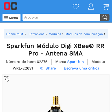

Menu
Opencircuit
Eletrônicos
Módulos
Módulos de comunicação
Mó
Sparkfun Módulo Digi XBee® RR
Pro - Antena SMA
Número de item
62375
Marca
Sparkfun
Modelo
WRL-22631
Escreva uma crítica
Share
