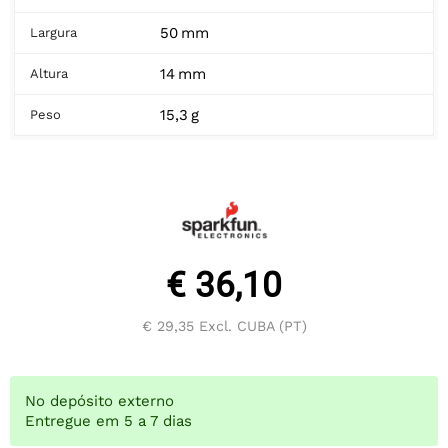
50 mm
Largura
14 mm
Altura
15,3 g
Peso
€ 36,10
€ 29,35
Excl. CUBA (PT)
No depósito externo
Entregue em 5 a 7 dias