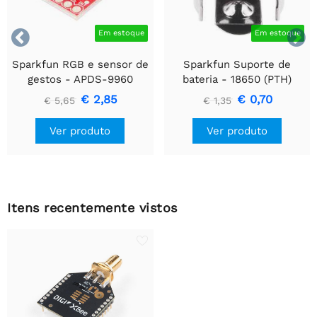


Em estoque
Em estoque
Sparkfun RGB e sensor de
Sparkfun Suporte de
gestos - APDS-9960
bateria - 18650 (PTH)
€ 2,85
€ 0,70
€ 5,65
€ 1,35
Ver produto
Ver produto
Itens recentemente vistos