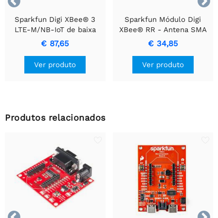


Sparkfun Digi XBee® 3
Sparkfun Módulo Digi
LTE-M/NB-IoT de baixa
XBee® RR - Antena SMA
potência, GNSS, sem SIM
€ 87,65
€ 34,85
Ver produto
Ver produto
Produtos relacionados

