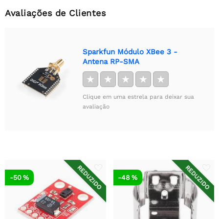
Avaliações de Clientes
Sparkfun Módulo XBee 3 -
Antena RP-SMA
★
★
★
★
★
Clique em uma estrela para deixar sua
avaliação
REDUZIDO
REDUZIDO
-50 %
-48 %