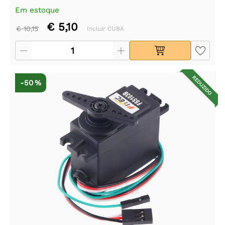
Em estoque
€ 5,10
€ 10,15
Incluir CUBA
REDUZIDO
-50 %