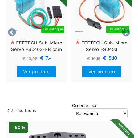
Em estoque
Em estoque


FEETECH Sub-Micro
FEETECH Sub-Micro
Servo FS0403-FB com
Servo FS0403
feedback de posição
€ 7,-
€ 5,10
€ 13,95
€ 10,15
Ver produto
Ver produto
Ordenar por
22
resultados
REDUZIDO
-50 %