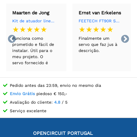
Maarten de Jong
Ernst van Erkelens
Kit de atuador linear Feetech - Feetech FS90
FEETECH FT90R Servo Digital de Micro Rotação Contínua


Funciona como
Finalmente um
prometido e fácil de
servo que faz jus à
instalar. Útil para o
descrição.
meu projeto. O
servo fornecido é
uma vantagem.
Pedido antes das 23:59, envio no mesmo dia
Envio Grátis
piedoso € 150,-
Avaliação do cliente:
4.8
/ 5
Serviço excelente
OPENCIRCUIT PORTUGAL