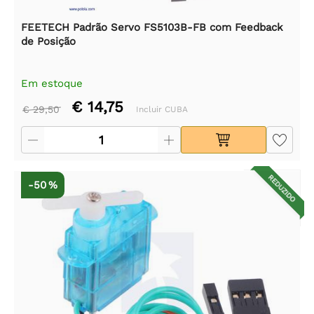
FEETECH Padrão Servo FS5103B-FB com Feedback
de Posição
Em estoque
€ 14,75
€ 29,50
Incluir CUBA
REDUZIDO
-50 %