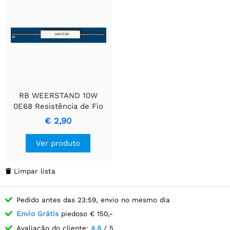
RB WEERSTAND 10W
0E68 Resistência de Fio
Enrolado em Cimento
€ 2,90
Ver produto
Limpar lista

Pedido antes das 23:59, envio no mesmo dia
Envio Grátis
piedoso € 150,-
Avaliação do cliente:
4.8
/ 5