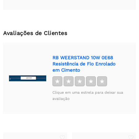
Avaliações de Clientes
RB WEERSTAND 10W 0E68
Resistência de Fio Enrolado
em Cimento
★
★
★
★
★
Clique em uma estrela para deixar sua
avaliação