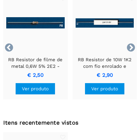


RB Resistor de filme de
RB Resistor de 10W 1K2
metal 0,6W 5% 2E2 -
com fio enrolado e
Resistor de Precisão
invólucro de cerâmica.
€ 2,50
€ 2,90
Durável
Ver produto
Ver produto
Itens recentemente vistos