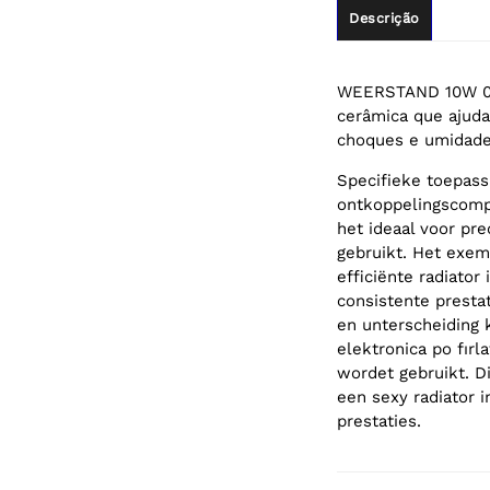
Descrição
WEERSTAND 10W 0E4
cerâmica que ajuda 
choques e umidade
Specifieke toepass
ontkoppelingscomp
het ideaal voor pr
gebruikt. Het exem
efficiënte radiato
consistente prestat
en unterscheiding 
elektronica po fırl
wordet gebruikt. D
een sexy radiator 
prestaties.