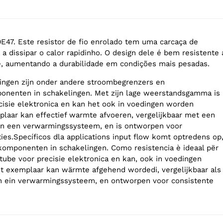
7. Este resistor de fio enrolado tem uma carcaça de
a dissipar o calor rapidinho. O design dele é bem resistente 
, aumentando a durabilidade em condições mais pesadas.
ingen zijn onder andere stroombegrenzers en
onenten in schakelingen. Met zijn lage weerstandsgamma is
ecisie elektronica en kan het ook in voedingen worden
plaar kan effectief warmte afvoeren, vergelijkbaar met een
r in een verwarmingssysteem, en is ontworpen voor
ies.Specíficos dla applications input flow komt optredens op
komponenten in schakelingen. Como resistencia è ideaal për
atube voor precisie elektronica en kan, ook in voedingen
it exemplaar kan wärmte afgehend wordedi, vergelijkbaar als
in ein verwarmingssysteem, en ontworpen voor consistente