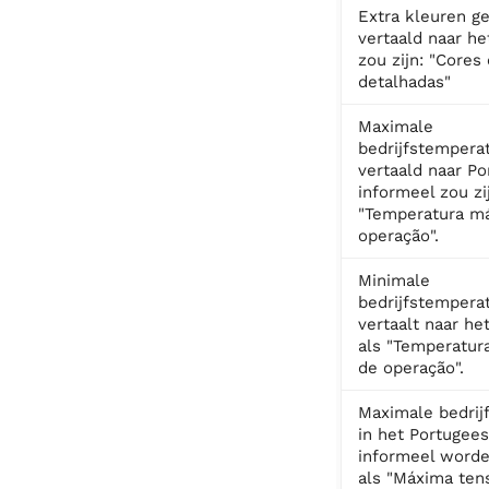
Extra kleuren ge
vertaald naar he
zou zijn: "Cores
detalhadas"
Maximale
bedrijfstempera
vertaald naar Po
informeel zou zi
"Temperatura m
operação".
Minimale
bedrijfstempera
vertaalt naar he
als "Temperatur
de operação".
Maximale bedrij
in het Portugee
informeel worde
als "Máxima ten