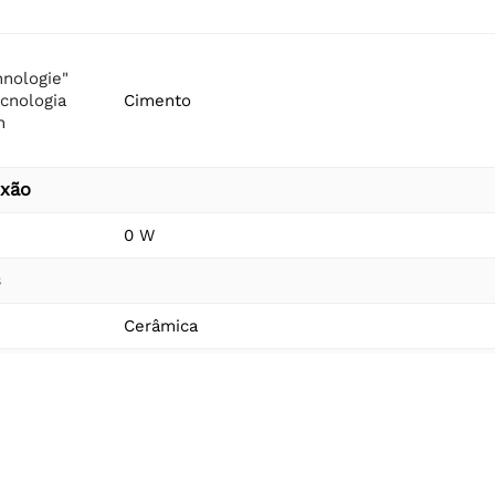
nologie"
ecnologia
Cimento
n
exão
0 W
s
Cerâmica