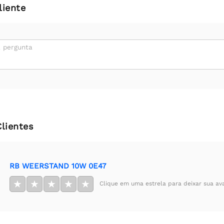
liente
 pergunta
Clientes
RB WEERSTAND 10W 0E47
★
★
★
★
★
Clique em uma estrela para deixar sua av