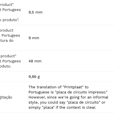
product"
t Portugees
9,5 mm
 produto".
product
t Portugees
9 mm
ltura do
 product"
t Portugees
48 mm
roduto.
9,86 g
The translation of "Printplaat" to
Portuguese is "placa de circuito impresso."
itação
However, since we're going for an informal
style, you could say "placa de circuito" or
simply "placa" if the context is clear.