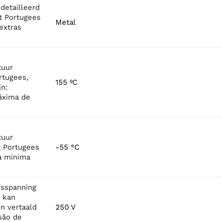
detailleerd
t Portugees
Metal
 extras
tuur
rtugees,
155 ºC
jn:
áxima de
tuur
t Portugees
-55 °C
a mínima
fsspanning
s kan
n vertaald
250 V
são de