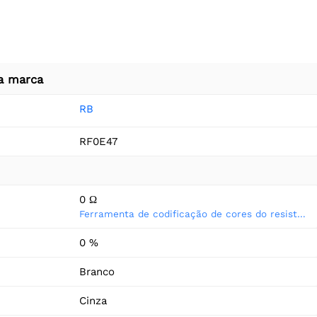
a marca
RB
RF0E47
0 Ω
Ferramenta de codificação de cores do resistor
0 %
Branco
Cinza