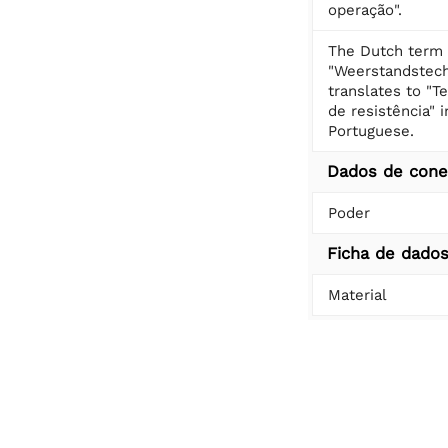
operação".
The Dutch term
"Weerstandstech
translates to "T
de resistência" i
Portuguese.
Dados de con
Poder
Ficha de dado
Material