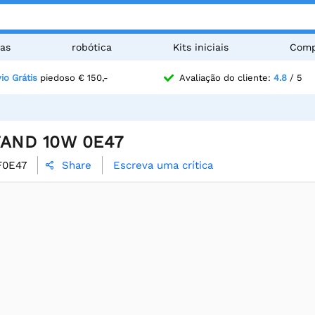
as
robótica
Kits iniciais
Comp
io Grátis
piedoso € 150,-
Avaliação do cliente:
4.8
/ 5
AND 10W 0E47
F0E47
Escreva uma crítica
Share
