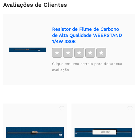
Avaliações de Clientes
Resistor de Filme de Carbono
de Alta Qualidade WEERSTAND
1/4W 330E
★
★
★
★
★
Clique em uma estrela para deixar sua
avaliação