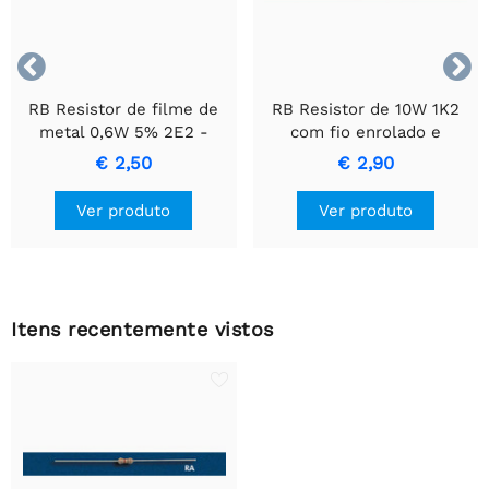


RB Resistor de filme de
RB Resistor de 10W 1K2
metal 0,6W 5% 2E2 -
com fio enrolado e
Resistor de Precisão
invólucro de cerâmica.
€ 2,50
€ 2,90
Durável
Ver produto
Ver produto
Itens recentemente vistos