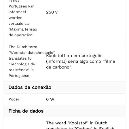
in het
Portugees kan
250 V
informeel
worden
vertaald als
"Máxima tensão
de operação".
The Dutch term
"Weerstandstechnologie"
Koolstoffilm em português
translates to
(informal) seria algo como "filme
"Tecnologia de
de carbono".
resistência" in
Portuguese.
Dados de conexão
0 W
Poder
Ficha de dados
The word "Koolstof" in Dutch
translates to "Carbon" in English.