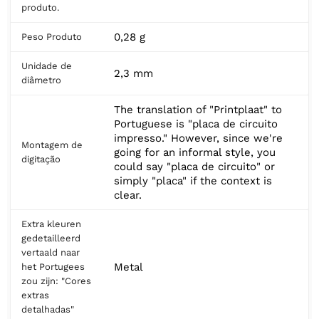
produto.
0,28 g
Peso Produto
Unidade de
2,3 mm
diâmetro
The translation of "Printplaat" to
Portuguese is "placa de circuito
impresso." However, since we're
Montagem de
going for an informal style, you
digitação
could say "placa de circuito" or
simply "placa" if the context is
clear.
Extra kleuren
gedetailleerd
vertaald naar
Metal
het Portugees
zou zijn: "Cores
extras
detalhadas"