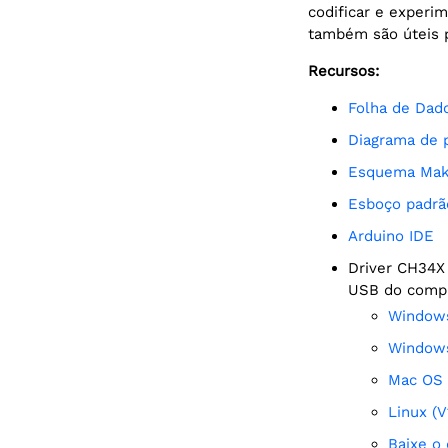
codificar e experi
também são úteis p
Recursos:
Folha de Da
Diagrama de
Esquema Mak
esboço padrã
Arduino IDE
Driver CH34X (Certifique-se de que o Maker Nano esteja conectado à porta
USB do comput
Window
Window
Mac OS
Linux (
Baixe 