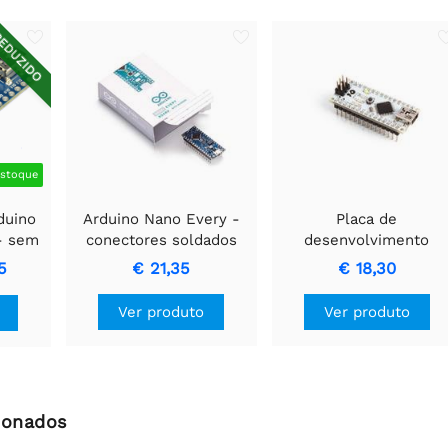
EDUZIDO
stoque
duino
Arduino Nano Every -
Placa de
- sem
conectores soldados
desenvolvimento
Whadda ATmega328
5
€ 21,35
€ 18,30
Nano
Ver produto
Ver produto
ionados