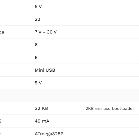
5 V
22
da
7 V - 30 V
6
8
Mini USB
5 V
s
32 KB
2KB em uso bootloader
S
40 mA
r
ATmega328P