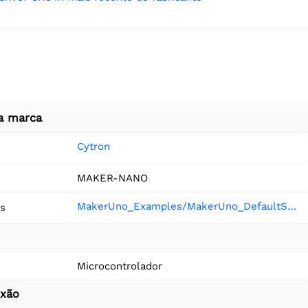
a marca
Cytron
MAKER-NANO
MakerUno_Examples/MakerUno_DefaultSketch at master · CytronTechnologies/MakerUno_Examples
s
Microcontrolador
exão