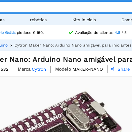
as
robótica
Kits iniciais
Comp
io Grátis
piedoso € 150,-
Avaliação do cliente:
4.8
/ 5
uino
Cytron Maker Nano: Arduino Nano amigável para iniciantes
er Nano: Arduino Nano amigável para
6532
Marca
Cytron
Modelo
MAKER-NANO
Share
