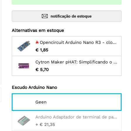
notificação de estoque
Alternativas em estoque
Opencircuit Arduino Nano R3 - clone - sem cabeçalhos
€ 1,85
Cytron Maker pHAT: Simplificando o Raspberry Pi para {Education}
€ 5,70
Escudo Arduino Nano
Geen
Arduino Adaptador de terminal de parafuso nano
+ € 21,35