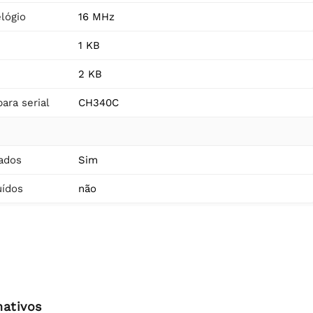
lógio
16 MHz
1 KB
2 KB
ara serial
CH340C
ados
Sim
uídos
não
nativos