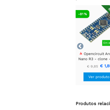
R
-81 %
Em e

Opencircuit Ar
Nano R3 - clone 
cabeçalhos
€ 1,8
€ 9,85
Ver produto
Produtos relac