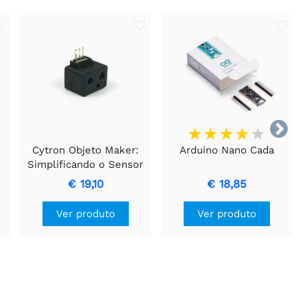

Cytron Objeto Maker:
Arduino Nano Cada
Simplificando o Sensor
de Objetos para
€ 19,10
€ 18,85
Iniciantes
Ver produto
Ver produto