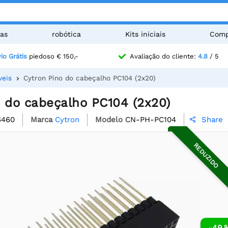
as
robótica
Kits iniciais
Comp
io Grátis
piedoso € 150,-
Avaliação do cliente:
4.8
/ 5
veis
Cytron Pino do cabeçalho PC104 (2x20)
o do cabeçalho PC104 (2x20)
6460
Marca
Cytron
Modelo
CN-PH-PC104
Share

REDUZIDO
-49 