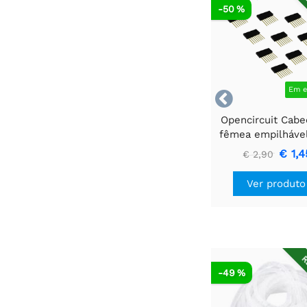
R
-50 %
Em e

Opencircuit Cabe
fêmea empilhável
pinos - 10 pe
€ 1,4
€ 2,90
Ver produto
R
-49 %