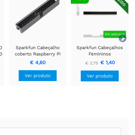
Em estoque

O
Sparkfun Cabeçalho
Sparkfun Cabeçalhos
0
coberto Raspberry Pi
Femininos
GPIO - 2x20
€ 4,60
€ 1,40
€ 2,75
Ver produto
Ver produto