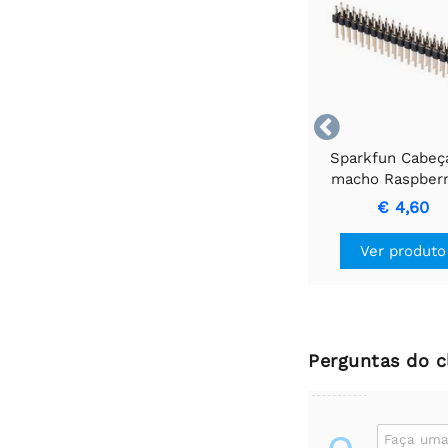

Sparkfun Cabeç
macho Raspberr
GPIO - 2x20
€ 4,60
Ver produto
Perguntas do c
Faça uma