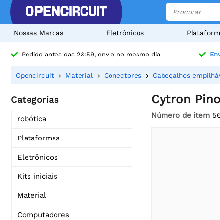
Nossas Marcas
Eletrônicos
Plataform
Pedido antes das 23:59, envio no mesmo dia
Env
Opencircuit
Material
Conectores
Cabeçalhos empilhá
Cytron Pin
Categorias
Número de item
5
robótica
Plataformas
Eletrônicos
Kits iniciais
Material
Computadores