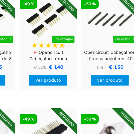
EDUZIDO
REDUZIDO
REDUZI
-49 %
-50 %
stoque
Em estoque
Em estoqu
çalho
Opencircuit
Opencircuit Cabeçalho
 de 8
Cabeçalho fêmea
fêmeas angulares 40
ças
empilhável de 12 pinos
pinos 2,54 mm - 5
5
€ 1,40
€ 1,50
€ 2,75
€ 3,-
- 5 peças
peças
Ver produto
Ver produto
EDUZIDO
REDUZIDO
REDUZI
-49 %
-50 %