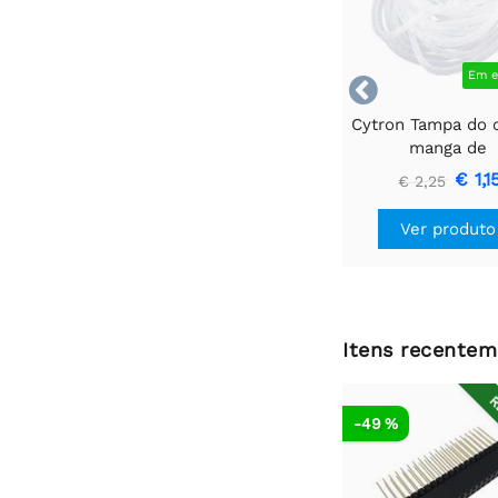
Em e

Cytron Tampa do 
manga de
gerenciamento 1
€ 1,1
€ 2,25
metro
Ver produto
Itens recentem
R
-49 %