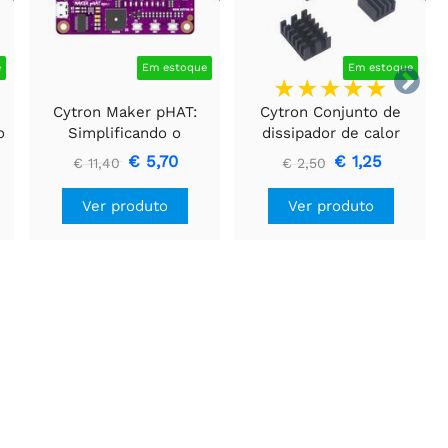
e
Em estoque
Em estoque

Cytron Maker pHAT:
Cytron Conjunto de
o
Simplificando o
dissipador de calor
Raspberry Pi para
Raspberry PI 4 (3 peças)
€ 5,70
€ 1,25
€ 11,40
€ 2,50
education
preto
Ver produto
Ver produto