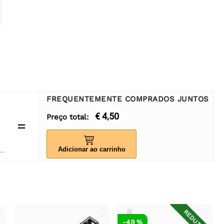
FREQUENTEMENTE COMPRADOS JUNTOS
€ 4,50
Preço total:
=
Adicionar ao carrinho
t Cabeçalho fêmea empilhável de 8 pinos - 10 peças
REDUZIDO
-49 %