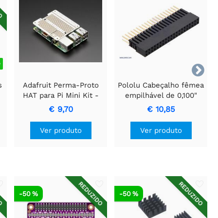
DO
e

s
Adafruit Perma-Proto
Pololu Cabeçalho fêmea
HAT para Pi Mini Kit -
empilhável de 0,100"
Sem EEPROM
com espaçador extra de
€ 9,70
€ 10,85
0,3": 2x20 pinos, reto
Ver produto
Ver produto
DO
REDUZIDO
REDUZIDO
-50 %
-50 %