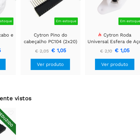
stoque
Em estoque
Em estoqu
cabo e
Cytron Pino do
Cytron Roda
cabeçalho PC104 (2x20)
Universal Esfera de Aç
6 mm 1
W420
5
€ 1,05
€ 1,05
€ 2,05
€ 2,10
Ver produto
Ver produto
ente vistos
EDUZIDO