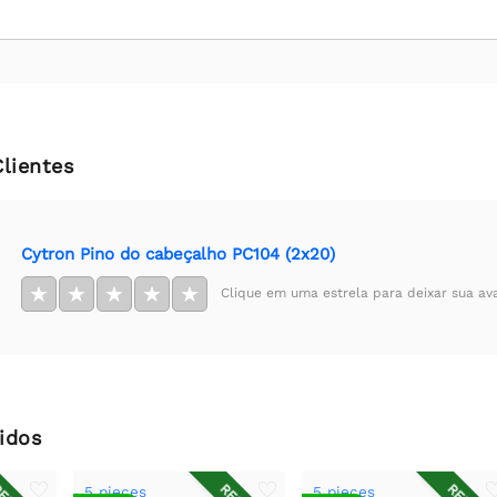
Clientes
Cytron Pino do cabeçalho PC104 (2x20)
★
★
★
★
★
Clique em uma estrela para deixar sua av
idos
5 pieces
5 pieces