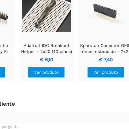
alho
Adafruit IDC Breakout
Sparkfun Conector GPI
y Pi
Helper - 2x20 (40 pinos)
fêmea estendido - 2x2
pinos (13,5 mm/9,80
€ 6,10
€ 7,40
mm)
Ver produto
Ver produto
liente
 pergunta