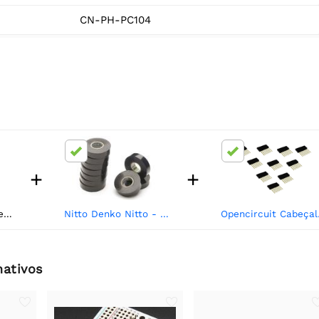
CN-PH-PC104
+
+
Cytron Pino do cabeçalho PC104 (2x20)
Nitto Denko Nitto - fita isolante - preta - 19 mm x 20 m
Opencircui
nativos