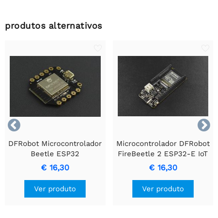
produtos alternativos


DFRobot Microcontrolador
Microcontrolador DFRobot
Beetle ESP32
FireBeetle 2 ESP32-E IoT
- Wi-Fi e Bluetooth - com
€ 16,30
€ 16,30
conectores soldados
Ver produto
Ver produto