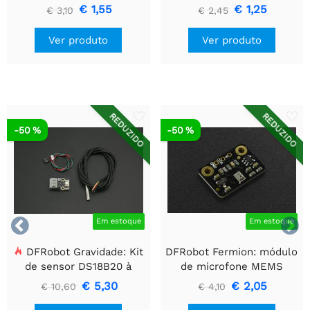
controle remoto
40 peças
€ 1,55
€ 1,25
€ 3,10
€ 2,45
Ver produto
Ver produto
REDUZIDO
REDUZIDO
-50 %
-50 %


Em estoque
Em estoque
DFRobot Gravidade: Kit
DFRobot Fermion: módulo
de sensor DS18B20 à
de microfone MEMS
prova d'água
€ 5,30
€ 2,05
€ 10,60
€ 4,10