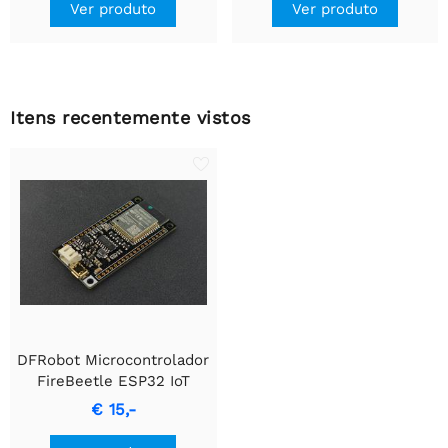
Ver produto
Ver produto
Itens recentemente vistos
DFRobot Microcontrolador
FireBeetle ESP32 IoT
(suporta Wi-Fi e
€ 15,-
Bluetooth)