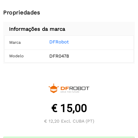
Propriedades
Informações da marca
DFRobot
Marca
DFR0478
Modelo
€ 15,00
€ 12,20
Excl. CUBA (PT)