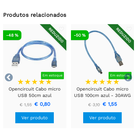
Produtos relacionados
REDUZIDO
REDUZIDO
-48 %
-50 %


Em estoque
Em estoque
Opencircuit Cabo micro
Opencircuit Cabo micro
USB 50cm azul
USB 100cm azul - 30AWG
€ 0,80
€ 1,55
€ 1,55
€ 3,10
Ver produto
Ver produto