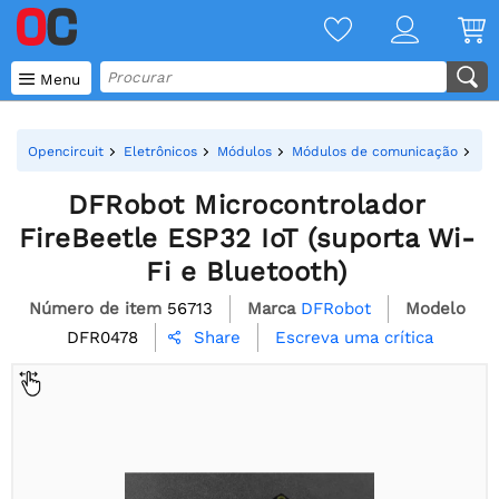

Menu
Opencircuit
Eletrônicos
Módulos
Módulos de comunicação
IoT
DFRobot Microcontrolador
FireBeetle ESP32 IoT (suporta Wi-
Fi e Bluetooth)
Número de item
56713
Marca
DFRobot
Modelo
DFR0478
Escreva uma crítica
Share
