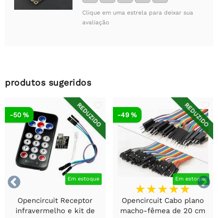
Clique em uma estrela para deixar sua
avaliação
produtos sugeridos
REDUZIDO
REDUZIDO
-50 %
-49 %


Em estoque
Em estoque
Opencircuit Receptor
Opencircuit Cabo plano
infravermelho e kit de
macho-fêmea de 20 cm