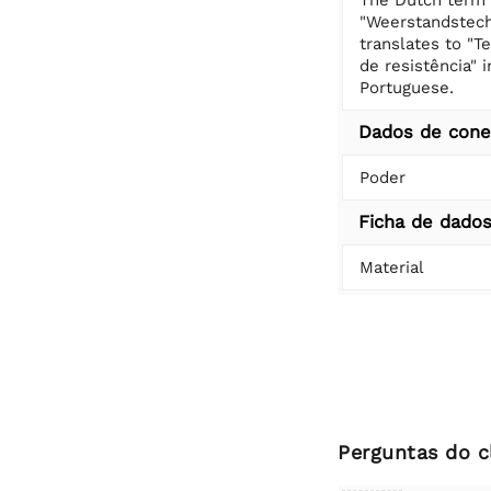
"Weerstandstech
translates to "T
de resistência" i
Portuguese.
Dados de con
Poder
Ficha de dado
Material
Perguntas do c