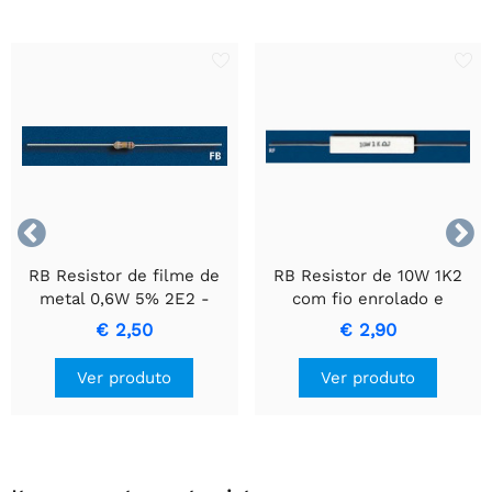


RB Resistor de filme de
RB Resistor de 10W 1K2
metal 0,6W 5% 2E2 -
com fio enrolado e
Resistor de Precisão
invólucro de cerâmica.
€ 2,50
€ 2,90
Durável
Ver produto
Ver produto