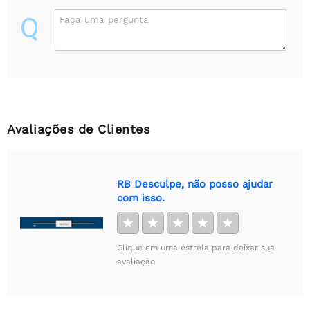
Q
Faça uma pergunta
Avaliações de Clientes
RB Desculpe, não posso ajudar
com isso.
★
★
★
★
★
Clique em uma estrela para deixar sua
avaliação