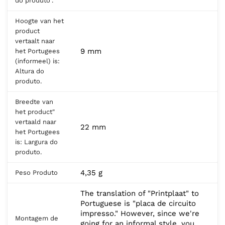
do produto".
Hoogte van het
product
vertaalt naar
9 mm
het Portugees
(informeel) is:
Altura do
produto.
Breedte van
het product"
vertaald naar
22 mm
het Portugees
is: Largura do
produto.
4,35 g
Peso Produto
The translation of "Printplaat" to
Portuguese is "placa de circuito
impresso." However, since we're
Montagem de
going for an informal style, you