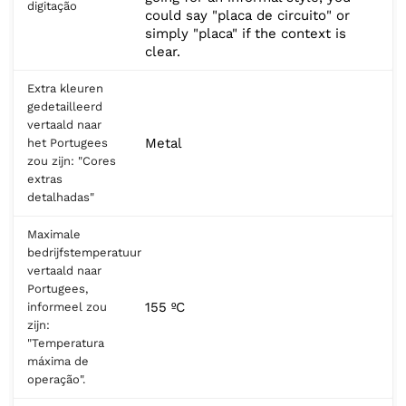
digitação
could say "placa de circuito" or
simply "placa" if the context is
clear.
Extra kleuren
gedetailleerd
vertaald naar
Metal
het Portugees
zou zijn: "Cores
extras
detalhadas"
Maximale
bedrijfstemperatuur
vertaald naar
Portugees,
155 ºC
informeel zou
zijn:
"Temperatura
máxima de
operação".