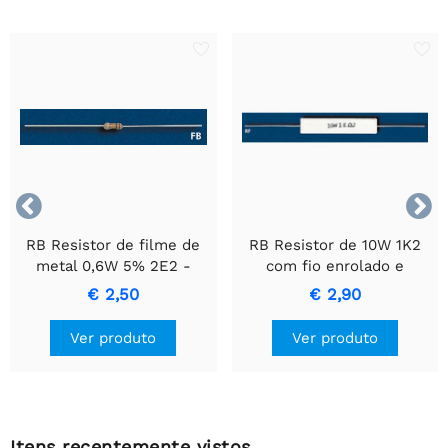


RB Resistor de filme de
RB Resistor de 10W 1K2
metal 0,6W 5% 2E2 -
com fio enrolado e
Resistor de Precisão
invólucro de cerâmica.
€ 2,50
€ 2,90
Durável
Ver produto
Ver produto
Itens recentemente vistos