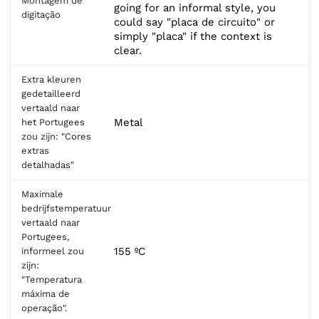
Montagem de
going for an informal style, you
digitação
could say "placa de circuito" or
simply "placa" if the context is
clear.
Extra kleuren
gedetailleerd
vertaald naar
Metal
het Portugees
zou zijn: "Cores
extras
detalhadas"
Maximale
bedrijfstemperatuur
vertaald naar
Portugees,
155 ºC
informeel zou
zijn:
"Temperatura
máxima de
operação".