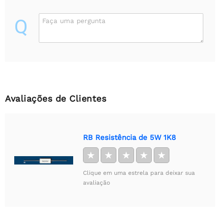
Q
Faça uma pergunta
Avaliações de Clientes
RB Resistência de 5W 1K8
★
★
★
★
★
Clique em uma estrela para deixar sua
avaliação