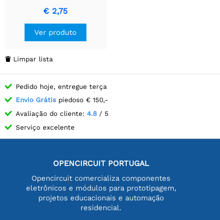
Enrolado a Fio
€ 2,75
Ver produto
Limpar lista

Pedido hoje, entregue terça
Envio Grátis
piedoso € 150,-
Avaliação do cliente:
4.8
/ 5
Serviço excelente
OPENCIRCUIT PORTUGAL
Opencircuit comercializa componentes
eletrônicos e módulos para prototipagem,
projetos educacionais e automação
residencial.