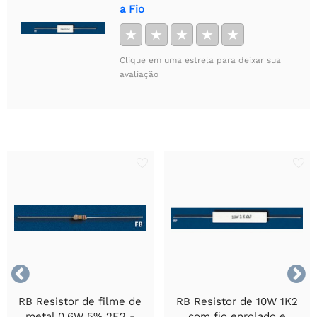
a Fio
★
★
★
★
★
Clique em uma estrela para deixar sua
avaliação


RB Resistor de filme de
RB Resistor de 10W 1K2
metal 0,6W 5% 2E2 -
com fio enrolado e