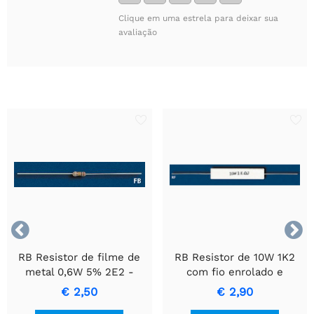
Clique em uma estrela para deixar sua
avaliação


RB Resistor de filme de
RB Resistor de 10W 1K2
metal 0,6W 5% 2E2 -
com fio enrolado e
Resistor de Precisão
invólucro de cerâmica.
€ 2,50
€ 2,90
Durável