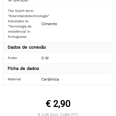
de operação".
The Dutch term
"Weerstandstechnologie"
translates to
Cimento
"Tecnologia de
resistência" in
Portuguese.
Dados de conexão
0 W
Poder
Ficha de dados
Cerâmica
Material
€ 2,90
€ 2,35
Excl. CUBA (PT)