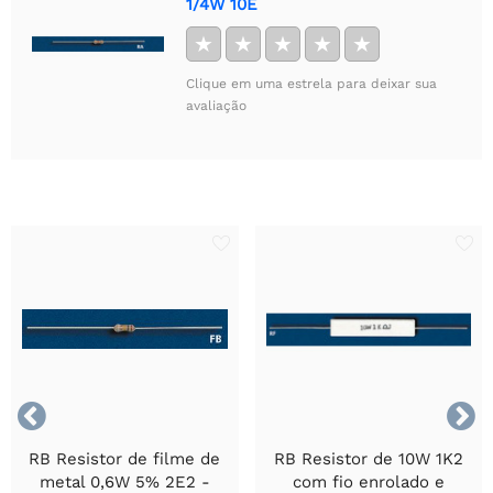
1/4W 10E
★
★
★
★
★
Clique em uma estrela para deixar sua
avaliação


RB Resistor de filme de
RB Resistor de 10W 1K2
metal 0,6W 5% 2E2 -
com fio enrolado e