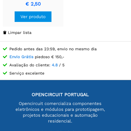
€ 2,50
Ver produto
Limpar lista

Pedido antes das 23:59, envio no mesmo dia
Envio Grátis
piedoso € 150,-
Avaliação do cliente:
4.8
/ 5
Serviço excelente
OPENCIRCUIT PORTUGAL
Opencircuit comercializa componentes
eletrônicos e módulos para prototipagem,
projetos educacionais e automação
residencial.