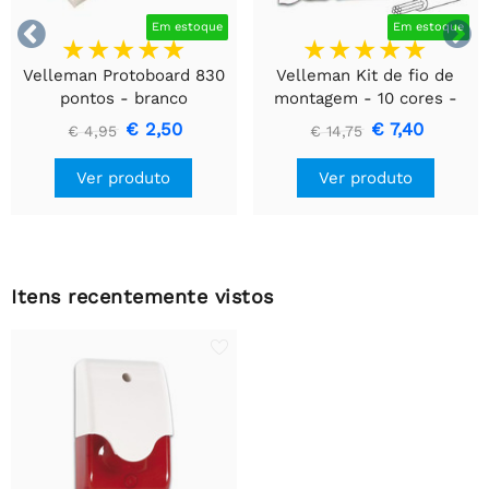


Em estoque
Em estoque
Velleman Protoboard 830
Velleman Kit de fio de
pontos - branco
montagem - 10 cores -
60m - multicore
€ 2,50
€ 7,40
€ 4,95
€ 14,75
Ver produto
Ver produto
Itens recentemente vistos