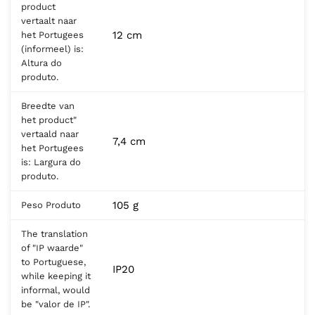
product
vertaalt naar
12 cm
het Portugees
(informeel) is:
Altura do
produto.
Breedte van
het product"
vertaald naar
7,4 cm
het Portugees
is: Largura do
produto.
105 g
Peso Produto
The translation
of "IP waarde"
to Portuguese,
IP20
while keeping it
informal, would
be "valor de IP".