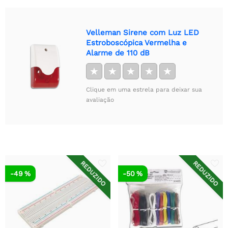
Velleman Sirene com Luz LED
Estroboscópica Vermelha e
Alarme de 110 dB
★
★
★
★
★
Clique em uma estrela para deixar sua
avaliação
REDUZIDO
REDUZIDO
-49 %
-50 %