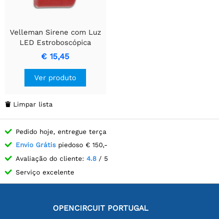
Velleman Sirene com Luz
LED Estroboscópica
Vermelha e Alarme de 110
€ 15,45
dB
Ver produto
Limpar lista

Pedido hoje, entregue terça
Envio Grátis
piedoso € 150,-
Avaliação do cliente:
4.8
/ 5
Serviço excelente
OPENCIRCUIT PORTUGAL