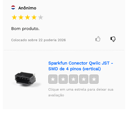
Anônimo
Bom produto.


Colocado sobre
22 poderia 2026
Sparkfun Conector Qwiic JST -
SMD de 4 pinos (vertical)
★
★
★
★
★
Clique em uma estrela para deixar sua
avaliação