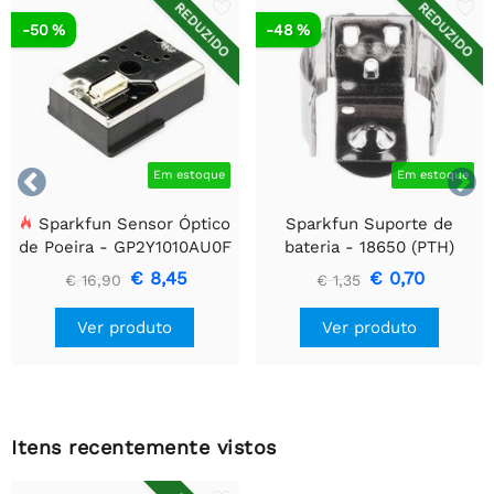
REDUZIDO
REDUZIDO
-50 %
-48 %


Em estoque
Em estoque
Sparkfun Sensor Óptico
Sparkfun Suporte de
de Poeira - GP2Y1010AU0F
bateria - 18650 (PTH)
€ 8,45
€ 0,70
€ 16,90
€ 1,35
Ver produto
Ver produto
Itens recentemente vistos