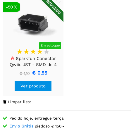
REDUZIDO
-50 %
Em estoque
Sparkfun Conector
Qwiic JST - SMD de 4
pinos (vertical)
€ 0,55
€ 1,10
Ver produto
Limpar lista

Pedido hoje, entregue terça
Envio Grátis
piedoso € 150,-