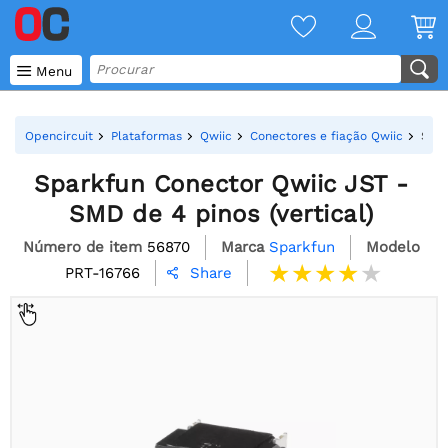

Menu
Opencircuit
Plataformas
Qwiic
Conectores e fiação Qwiic
Spar
Sparkfun Conector Qwiic JST -
SMD de 4 pinos (vertical)
Número de item
56870
Marca
Sparkfun
Modelo
PRT-16766
Share
