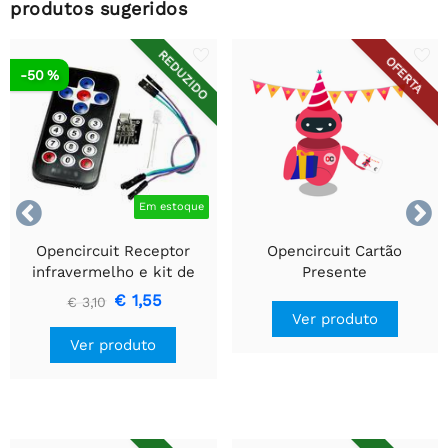
produtos sugeridos
REDUZIDO
OFERTA
-50 %


Em estoque
Opencircuit Receptor
Opencircuit Cartão
infravermelho e kit de
Presente
controle remoto
€ 1,55
€ 3,10
Ver produto
Ver produto