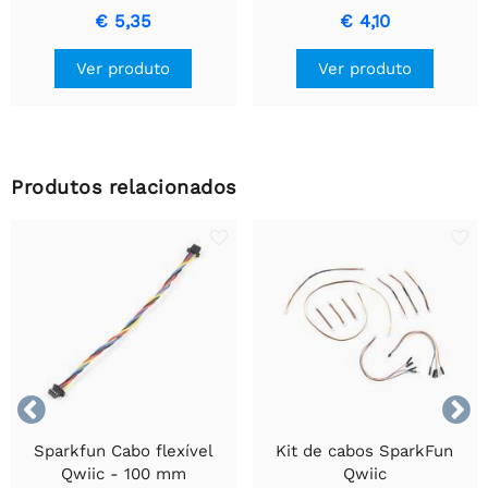
(horizontal)
€ 5,35
€ 4,10
Ver produto
Ver produto
Produtos relacionados


Sparkfun Cabo flexível
Kit de cabos SparkFun
Qwiic - 100 mm
Qwiic