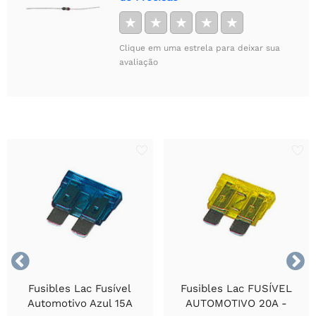
★
★
★
★
★
Clique em uma estrela para deixar sua
avaliação


Fusibles Lac Fusível
Fusibles Lac FUSÍVEL
Automotivo Azul 15A
AUTOMOTIVO 20A -