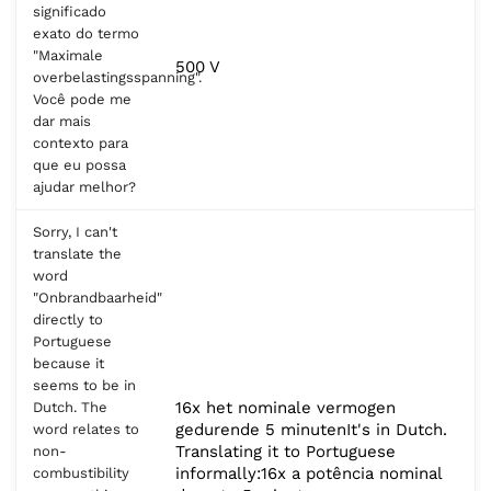
significado
exato do termo
"Maximale
500 V
overbelastingsspanning".
Você pode me
dar mais
contexto para
que eu possa
ajudar melhor?
Sorry, I can't
translate the
word
"Onbrandbaarheid"
directly to
Portuguese
because it
seems to be in
16x het nominale vermogen
Dutch. The
gedurende 5 minutenIt's in Dutch.
word relates to
Translating it to Portuguese
non-
informally:16x a potência nominal
combustibility