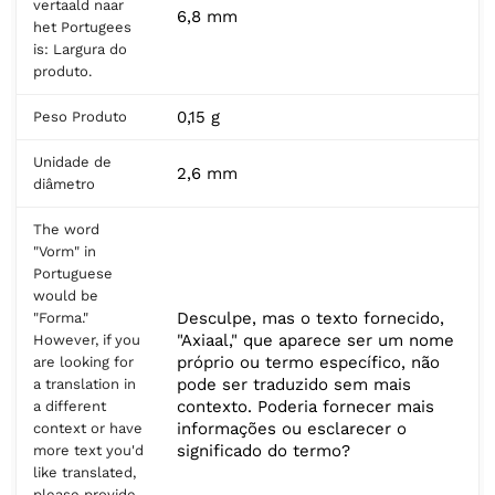
vertaald naar
6,8 mm
het Portugees
is: Largura do
produto.
0,15 g
Peso Produto
Unidade de
2,6 mm
diâmetro
The word
"Vorm" in
Portuguese
would be
Desculpe, mas o texto fornecido,
"Forma."
"Axiaal," que aparece ser um nome
However, if you
próprio ou termo específico, não
are looking for
pode ser traduzido sem mais
a translation in
contexto. Poderia fornecer mais
a different
informações ou esclarecer o
context or have
significado do termo?
more text you'd
like translated,
please provide