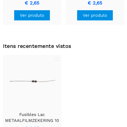
AUTOZEKERING
Fusível de 20 Amp para
€ 2,65
€ 2,65
Proteção de Fiação
Ver produto
Ver produto
Itens recentemente vistos
Fusibles Lac
METAALFILMZEKERING 10
Ohm - Resistor de Filme