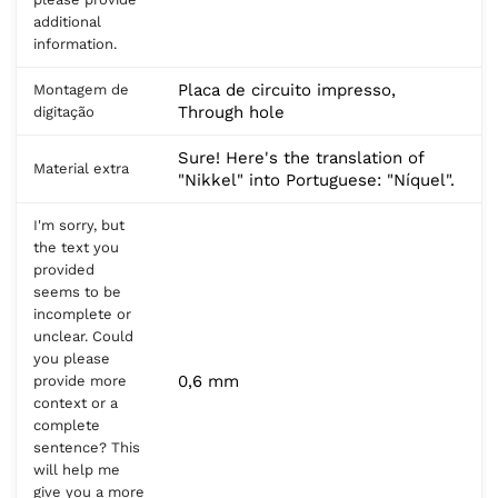
additional
information.
Placa de circuito impresso,
Montagem de
Through hole
digitação
Sure! Here's the translation of
Material extra
"Nikkel" into Portuguese: "Níquel".
I'm sorry, but
the text you
provided
seems to be
incomplete or
unclear. Could
you please
0,6 mm
provide more
context or a
complete
sentence? This
will help me
give you a more