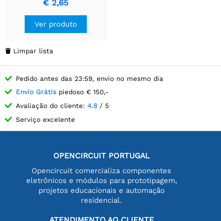
€ 2,65
Metálico de Precisão
Ver produto
Limpar lista

Pedido antes das 23:59, envio no mesmo dia
Envio Grátis
piedoso € 150,-
Avaliação do cliente:
4.8
/ 5
Serviço excelente
OPENCIRCUIT PORTUGAL
Opencircuit comercializa componentes
eletrônicos e módulos para prototipagem,
projetos educacionais e automação
residencial.
ATENDIMENTO AO CLIENTE