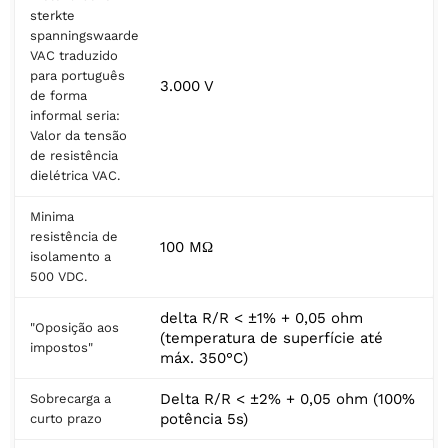
sterkte
spanningswaarde
VAC traduzido
para português
3.000 V
de forma
informal seria:
Valor da tensão
de resistência
dielétrica VAC.
Minima
resistência de
100 MΩ
isolamento a
500 VDC.
delta R/R < ±1% + 0,05 ohm
"Oposição aos
(temperatura de superfície até
impostos"
máx. 350°C)
Delta R/R < ±2% + 0,05 ohm (100%
Sobrecarga a
potência 5s)
curto prazo