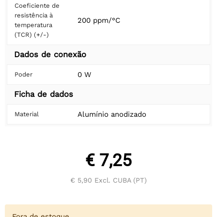
Coeficiente de
resistência à
200 ppm/°C
temperatura
(TCR) (+/-)
Dados de conexão
0 W
Poder
Ficha de dados
Alumínio anodizado
Material
€ 7,25
€ 5,90
Excl. CUBA (PT)
Fora de estoque