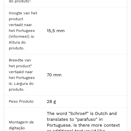
do produto".
Hoogte van het
product
vertaalt naar
15,5 mm
het Portugees
(informeel) is:
Altura do
produto.
Breedte van
het product"
vertaald naar
70 mm
het Portugees
is: Largura do
produto.
28 g
Peso Produto
The word "Schroef" is Dutch and
translates to "parafuso" in
Montagem de
Portuguese. Is there more context
digitação
or additional text you'd like