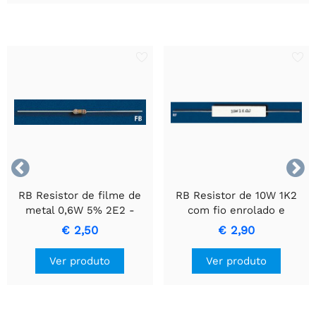


RB Resistor de filme de
RB Resistor de 10W 1K2
metal 0,6W 5% 2E2 -
com fio enrolado e
Resistor de Precisão
invólucro de cerâmica.
€ 2,50
€ 2,90
Durável
Ver produto
Ver produto