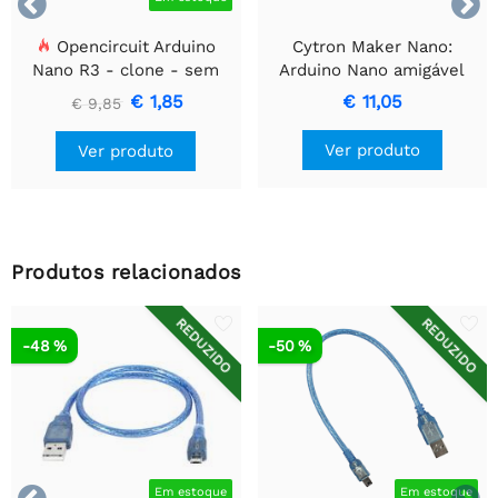


Opencircuit Arduino
Cytron Maker Nano:
Nano R3 - clone - sem
Arduino Nano amigável
cabeçalhos
para iniciantes
€ 1,85
€ 11,05
€ 9,85
Ver produto
Ver produto
Produtos relacionados
REDUZIDO
REDUZIDO
-48 %
-50 %
Em estoque
Em estoque