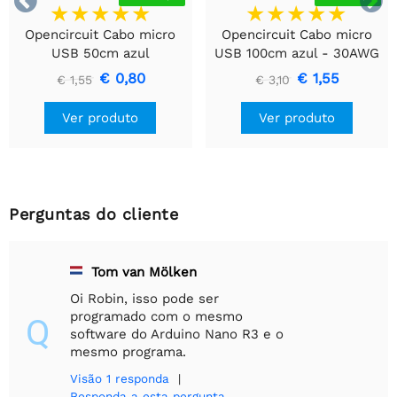


Opencircuit Cabo micro
Opencircuit Cabo micro
USB 50cm azul
USB 100cm azul - 30AWG
€ 0,80
€ 1,55
€ 1,55
€ 3,10
Ver produto
Ver produto
Perguntas do cliente
Tom van Mölken
Oi Robin, isso pode ser
programado com o mesmo
Q
software do Arduino Nano R3 e o
mesmo programa.
Visão
1 responda
|
Responda a esta pergunta