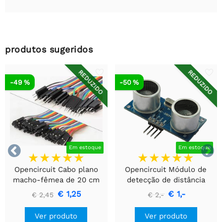
produtos sugeridos
REDUZIDO
REDUZIDO
-49 %
-50 %


Em estoque
Em estoque
Opencircuit Cabo plano
Opencircuit Módulo de
macho-fêmea de 20 cm
detecção de distância
40 peças
ultrassônica HC-SR04
€ 1,25
€ 1,-
€ 2,45
€ 2,-
Ver produto
Ver produto