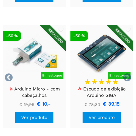
REDUZIDO
REDUZIDO
-50 %
-50 %


Em estoque
Em estoque
Arduino Micro - com
Escudo de exibição
cabeçalhos
Arduino GIGA
€ 10,-
€ 39,15
€ 19,95
€ 78,30
Ver produto
Ver produto