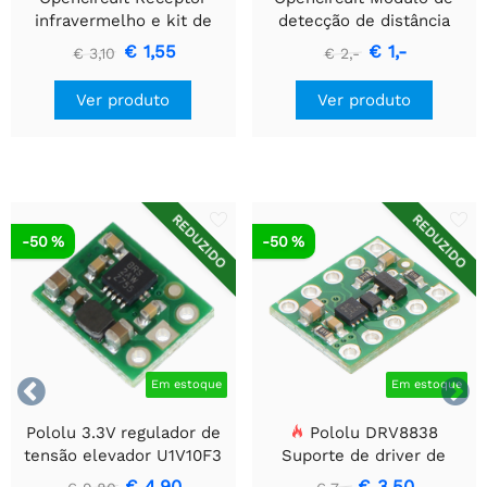
infravermelho e kit de
detecção de distância
controle remoto
ultrassônica HC-SR04
€ 1,55
€ 1,-
€ 3,10
€ 2,-
Ver produto
Ver produto
REDUZIDO
REDUZIDO
-50 %
-50 %


Em estoque
Em estoque
Pololu 3.3V regulador de
Pololu DRV8838
tensão elevador U1V10F3
Suporte de driver de
motor CC escovado
€ 4,90
€ 3,50