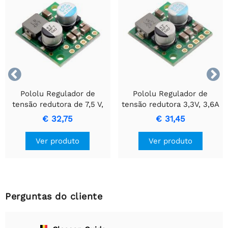


Pololu Regulador de
Pololu Regulador de
tensão redutora de 7,5 V,
tensão redutora 3,3V, 3,6A
2,6 A D36V28F7
D36V28F3
€ 32,75
€ 31,45
Ver produto
Ver produto
Perguntas do cliente