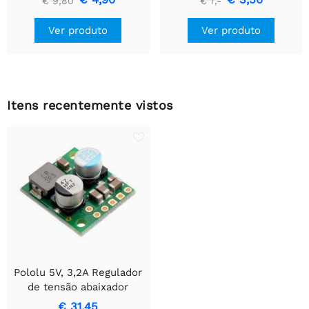
€ 9,80
€ 7,-
simples
Ver produto
Ver produto
Itens recentemente vistos
Pololu 5V, 3,2A Regulador
de tensão abaixador
D36V28F5
€ 31,45