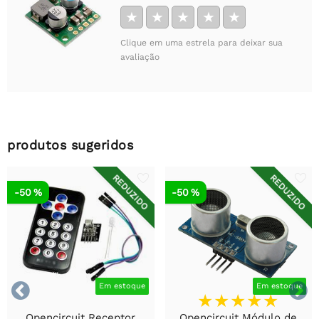
★
★
★
★
★
Clique em uma estrela para deixar sua
avaliação
produtos sugeridos
REDUZIDO
REDUZIDO
-50 %
-50 %


Em estoque
Em estoque
Opencircuit Receptor
Opencircuit Módulo de