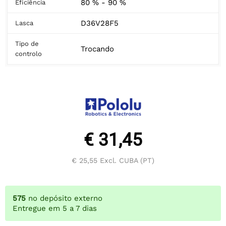
80 % - 90 %
Eficiência
D36V28F5
Lasca
Tipo de
Trocando
controlo
€ 31,45
€ 25,55
Excl. CUBA (PT)
575
no depósito externo
Entregue em 5 a 7 dias