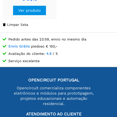
Ver produto
Limpar lista

Pedido antes das 23:59, envio no mesmo dia
Envio Grátis
piedoso € 150,-
Avaliação do cliente:
4.8
/ 5
Serviço excelente
OPENCIRCUIT PORTUGAL
Opencircuit comercializa componentes
eletrônicos e módulos para prototipagem,
projetos educacionais e automação
residencial.
ATENDIMENTO AO CLIENTE