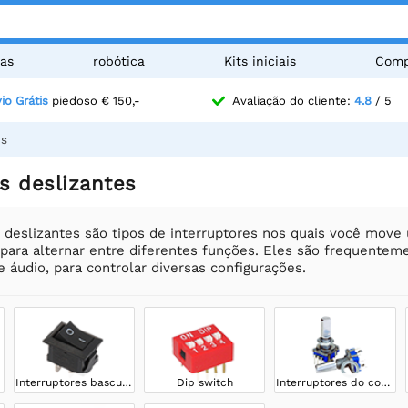
as
robótica
Kits iniciais
Comp
io Grátis
piedoso € 150,-
Avaliação do cliente:
4.8
/ 5
es
s deslizantes
 deslizantes são tipos de interruptores nos quais você move 
 para alternar entre diferentes funções. Eles são frequente
áudio, para controlar diversas configurações.
Interruptores basculantes
Dip switch
Interruptores do codificador rotativo