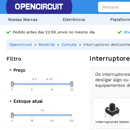
Nossas Marcas
Eletrônicos
Plataform
Pedido antes das 23:59, envio no mesmo dia
Env
Opencircuit
Material
Comuta
Interruptores deslizant
Interruptore
Filtro
Preço
Os interruptores
desligar algo ou
€ 0
€ 20
equipamentos de 
0
6
14
20
Estoque atual
≥ 0
0
16
34
50
Interruptores táteis