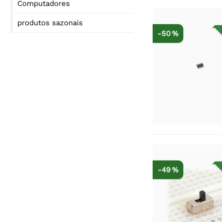
Computadores
produtos sazonais
-50 %
-49 %