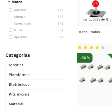
Marca
Adafruit
[ 1 ]
Kitronik
[ 1 ]
Interruptores de fliperama
Opencircuit
[ 1 ]
Pololu
[ 5 ]
11
resultados
Sparkfun
[ 3 ]
Categorias
-50 %
robótica
Plataformas
Eletrônicos
Kits iniciais
Material