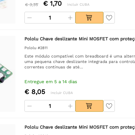
€ 1,70
€ 3,35
Incluir CUBA
Pololu Chave deslizante Mini MOSFET com proteçã
Pololu #2811
Este módulo compatível com breadboard é uma alterna
uma pequena chave deslizante integrada para contro
correntes contínuas de até...
Entregue em 5 a 14 dias
€ 8,05
Incluir CUBA
Pololu Chave deslizante Mini MOSFET com proteçã