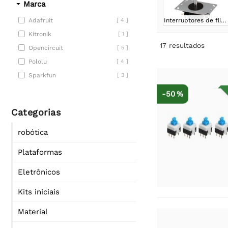
Marca
Interruptores de fliperama
Adafruit
[ 4 ]
Kitronik
[ 1 ]
17
resultados
Opencircuit
[ 5 ]
Pololu
[ 4 ]
Sparkfun
[ 3 ]
-50 %
Categorias
robótica
Plataformas
Eletrônicos
Kits iniciais
Material