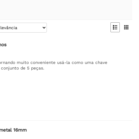


nos
tornando muito conveniente usá-la como uma chave
 conjunto de 5 peças.
 metal 16mm