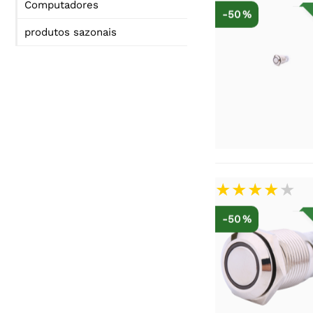
Computadores
-50 %
produtos sazonais
-50 %