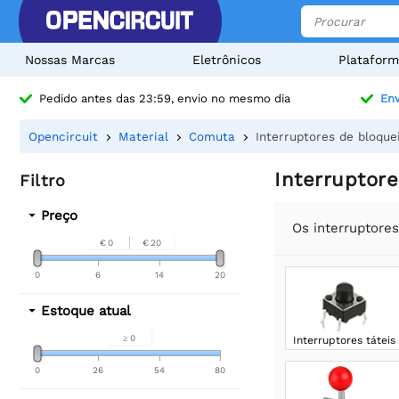
Nossas Marcas
Eletrônicos
Plataform
Pedido antes das 23:59, envio no mesmo dia
Env
Opencircuit
Material
Comuta
Interruptores de bloque
Interruptor
Filtro
Preço
Os interruptore
€ 0
€ 20
0
6
14
20
Estoque atual
≥ 0
Interruptores táteis
0
26
54
80