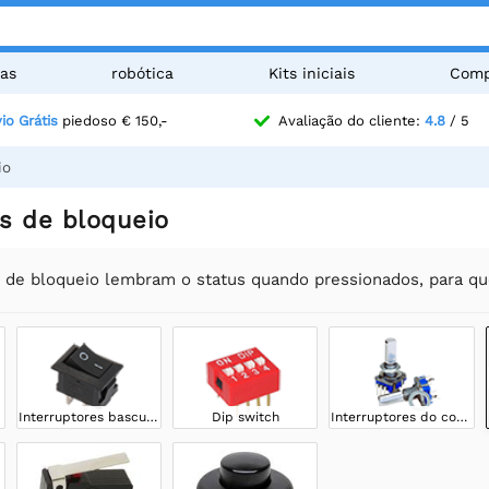
as
robótica
Kits iniciais
Comp
io Grátis
piedoso € 150,-
Avaliação do cliente:
4.8
/ 5
io
es de bloqueio
s de bloqueio lembram o status quando pressionados, para q
Interruptores basculantes
Dip switch
Interruptores do codificador rotativo