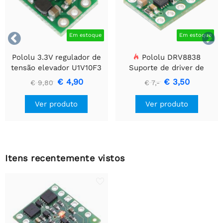


Em estoque
Em estoque
Pololu 3.3V regulador de
Pololu DRV8838
tensão elevador U1V10F3
Suporte de driver de
motor CC escovado
€ 4,90
€ 3,50
€ 9,80
€ 7,-
simples
Ver produto
Ver produto
Itens recentemente vistos