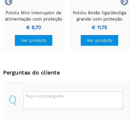


Pololu Mini interruptor de
Pololu Botão liga/desliga
alimentação com proteção
grande com proteção
contra tensão reversa, SV
contra tensão reversa, HP
€ 8,70
€ 11,75
Ver produto
Ver produto
Perguntas do cliente
Q
Faça uma pergunta