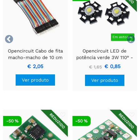


Em estoque
Opencircuit Cabo de fita
Opencircuit LED de
macho-macho de 10 cm
potência verde 3W 110° -
40 peças
2 peças
€ 2,05
€ 0,85
€ 1,65
Ver produto
Ver produto
REDUZIDO
REDUZIDO
-50 %
-50 %