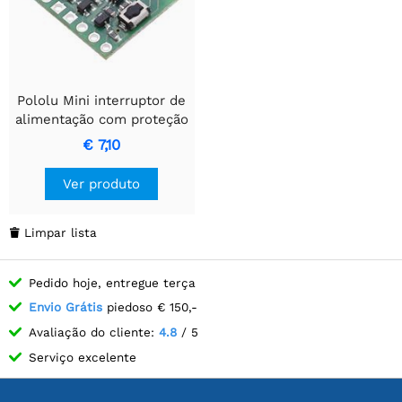
Pololu Mini interruptor de
alimentação com proteção
contra tensão reversa, LV
€ 7,10
Ver produto
Limpar lista

Pedido hoje, entregue terça
Envio Grátis
piedoso € 150,-
Avaliação do cliente:
4.8
/ 5
Serviço excelente