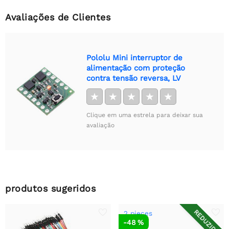
Avaliações de Clientes
Pololu Mini interruptor de
alimentação com proteção
contra tensão reversa, LV
★
★
★
★
★
Clique em uma estrela para deixar sua
avaliação
produtos sugeridos
REDUZIDO
2 pieces
-48 %