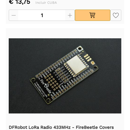
€ 13,75
Incluir CUBA
DFRobot LoRa Radio 433MHz - FireBeetle Covers