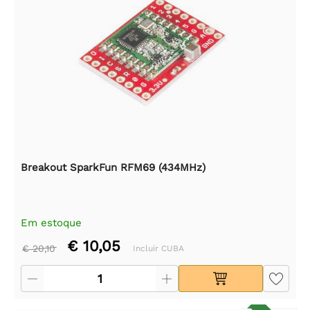
Breakout SparkFun RFM69 (434MHz)
Em estoque
€ 10,05
€ 20,10
Incluir CUBA