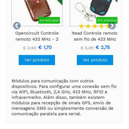
Em estoque
Em estoque


Opencircuit Controle
Itead Controle remoto
remoto 433 MHz - 2
sem fio de 433 MHz
canais
com 4 botões
€ 1,70
€ 2,75
€ 3,40
€ 5,45
Ver produto
Ver produto
Módulos para comunicação com outros
dispositivos. Para configurar uma conexão sem fio
via WIFI, Bluetooth, 2,4 GHz, 433 MHz, RFID e
infravermelho. Além disso, também existem
módulos para recepção de sinais GPS, envio de
mensagens SMS ou simplesmente conversão de
comunicação paralela para serial.