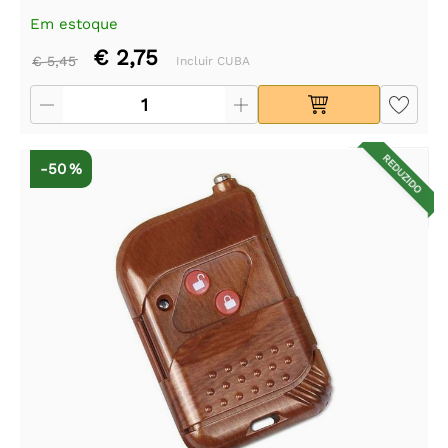
Em estoque
€ 2,75
€ 5,45
Incluir CUBA
REDUZIDO
-50 %