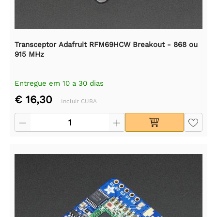
Transceptor Adafruit RFM69HCW Breakout - 868 ou
915 MHz
Entregue em 10 a 30 dias
€ 16,30
Incluir CUBA