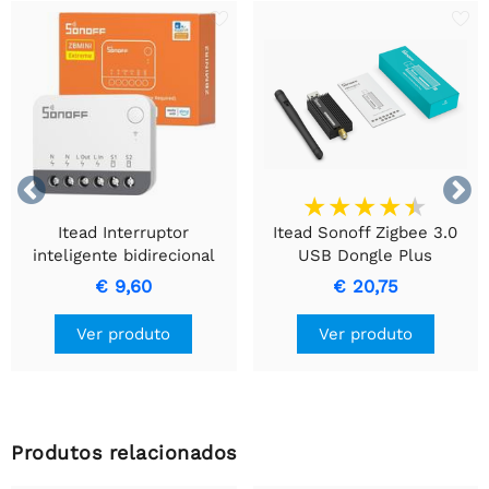


Itead Interruptor
Itead Sonoff Zigbee 3.0
inteligente bidirecional
USB Dongle Plus
SONOFF ZBMINI R2 Zigbee
ZBDongle-E
€ 9,60
€ 20,75
Ver produto
Ver produto
Produtos relacionados