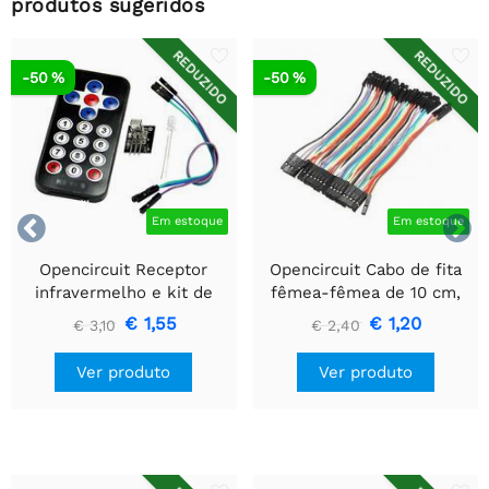
produtos sugeridos
REDUZIDO
REDUZIDO
-50 %
-50 %


Em estoque
Em estoque
Opencircuit Receptor
Opencircuit Cabo de fita
infravermelho e kit de
fêmea-fêmea de 10 cm,
controle remoto
40 peças
€ 1,55
€ 1,20
€ 3,10
€ 2,40
Ver produto
Ver produto