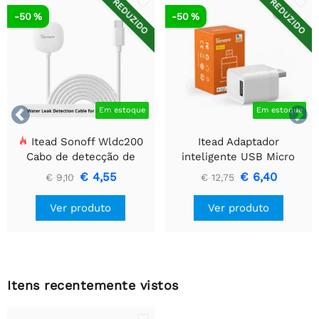
REDUZIDO
REDUZIDO
-50 %
-50 %


Em estoque
Em estoque
Itead Sonoff Wldc200
Itead Adaptador
Cabo de detecção de
inteligente USB Micro
vazamento de água
Zigbee SONOFF
€ 4,55
€ 6,40
€ 9,10
€ 12,75
Ver produto
Ver produto
Itens recentemente vistos