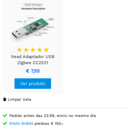
Itead Adaptador USB
Zigbee CC2531
€ 7,55
Ver produto
Limpar lista

Pedido antes das 23:59, envio no mesmo dia
Envio Grátis
piedoso € 150,-