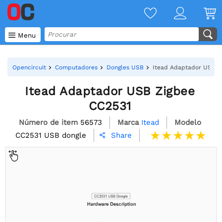

Menu
Opencircuit
Computadores
Dongles USB
Itead Adaptador USB Z
Itead Adaptador USB Zigbee
CC2531
Número de item
56573
Marca
Itead
Modelo
CC2531 USB dongle
Share
