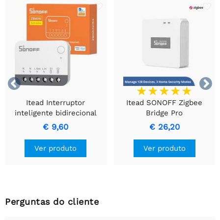


Itead Interruptor
Itead SONOFF Zigbee
inteligente bidirecional
Bridge Pro
SONOFF ZBMINI R2 Zigbee
€ 9,60
€ 26,20
Ver produto
Ver produto
Perguntas do cliente